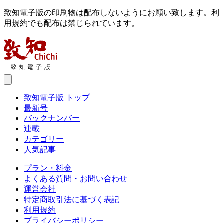
致知電子版の印刷物は配布しないようにお願い致します。利
用規約でも配布は禁じられています。
致知電子版 トップ
最新号
バックナンバー
連載
カテゴリー
人気記事
プラン・料金
よくある質問・お問い合わせ
運営会社
特定商取引法に基づく表記
利用規約
プライバシーポリシー