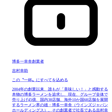
博多一幸舎創業者
吉村幸助
この〝一杯〟に
すべてを込める
2004年の創業以来、誰もが「美味しい！」と感動する
本物の博多ラーメンを追求し、現在、グループ全体で
売り上げ45億、国内38店舗、海外10か国68店舗を展開
するラーメン界の雄・博多一幸舎（ウインズジャパン
ホールディングス）。その創業者で社長である吉村幸