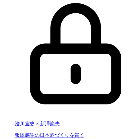
澄川宜史 × 新澤巖夫
報恩感謝の
日本酒づくりを貫く