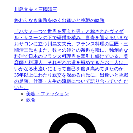
川島文夫 × 三國清三
終わりなき
旅路をゆく
出逢いと挑戦の軌跡
「ハサミ一つで世界を変えた男」と称されたヴィダ
ル・サスーンの下で研鑽を積み、喜寿を迎えるいまな
おサロンに立つ川島文夫氏。フランス料理の巨匠・三
國清三氏もまた、数々の師との邂逅を糧に、独創的な
料理で日本のフランス料理界を牽引し続けている。美
容師と料理人、それぞれの道を極めてきたお二人は、
いかなる出逢いによって自己を磨き高めてきたのか。
35年以上にわたり親交を深める両氏に、出逢いと挑戦
の足跡、仕事・人生の流儀について語り合っていただ
いた。
美容・ファッション
飲食