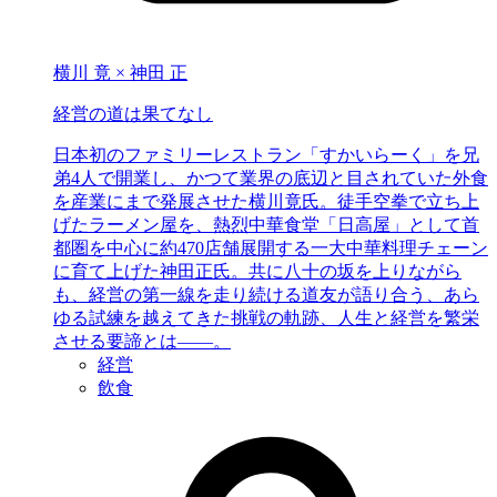
横川 竟 × 神田 正
経営の道は果てなし
日本初のファミリーレストラン「すかいらーく」を兄
弟4人で開業し、かつて業界の底辺と目されていた外食
を産業にまで発展させた横川竟氏。徒手空拳で立ち上
げたラーメン屋を、熱烈中華食堂「日高屋」として首
都圏を中心に約470店舗展開する一大中華料理チェーン
に育て上げた神田正氏。共に八十の坂を上りながら
も、経営の第一線を走り続ける道友が語り合う、あら
ゆる試練を越えてきた挑戦の軌跡、人生と経営を繁栄
させる要諦とは――。
経営
飲食