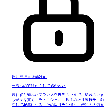
坂井宏行 × 後藤雅司
一流への道は
かくして拓かれた
言わずと知れたフランス料理界の巨匠で、83歳のいま
も現役を貫く「ラ・ロシェル」店主の坂井宏行氏。独
立して46年になる。その坂井氏に憧れ、伝説の人気番