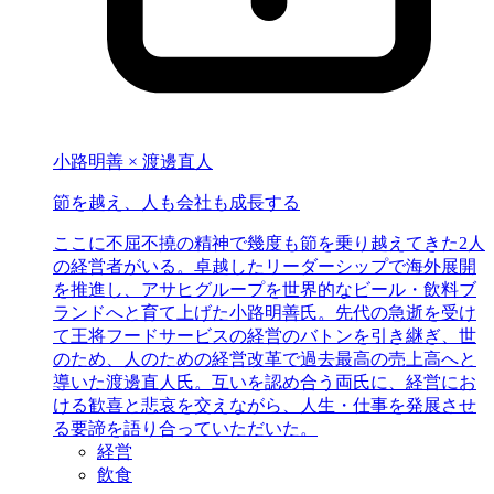
小路明善 × 渡邊直人
節を越え、
人も会社も成長する
ここに不屈不撓の精神で幾度も節を乗り越えてきた2人
の経営者がいる。卓越したリーダーシップで海外展開
を推進し、アサヒグループを世界的なビール・飲料ブ
ランドへと育て上げた小路明善氏。先代の急逝を受け
て王将フードサービスの経営のバトンを引き継ぎ、世
のため、人のための経営改革で過去最高の売上高へと
導いた渡邊直人氏。互いを認め合う両氏に、経営にお
ける歓喜と悲哀を交えながら、人生・仕事を発展させ
る要諦を語り合っていただいた。
経営
飲食