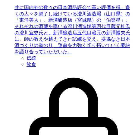
共に国内外の数々の日本酒品評会で高い評価を得、多
くの人々を魅了し続けている澄川酒造場（山口県）の
「東洋美人」、新澤醸造店（宮城県）の「伯楽星」。
それぞれの酒蔵を率いる澄川酒造場第四代目蔵元杜氏
の澄川宜史氏と、新澤醸造店五代目蔵元の新澤巖夫氏
に、師の教えや越えてきた試練を交え、妥協なき日本
酒づくりの道のり、運命を力強く切り拓いていく要訣
を語り合っていただいた。
伝統
飲食