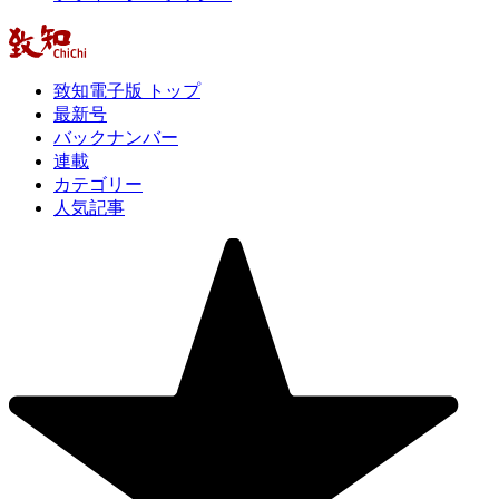
致知電子版 トップ
最新号
バックナンバー
連載
カテゴリー
人気記事