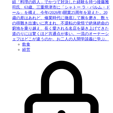
組「料理の鉄人」でかつて対決した経験を持つ後藤雅
司氏、63歳。三重県津市に「シャトー ラ・パルム・ド
ール」を構え、今年(2026年)開業25周年を迎えた。20
歳の差はあれど、修業時代に徹底して腕を磨き、数々
の得難き出逢いに恵まれ、不退転の覚悟で絶体絶命の
窮地を乗り越え、長く愛される名店を築き上げてきた
道のりには驚くほど共通点が多い。一流のオーナーシ
ェフはどこが違うのか。お二人の人間学談義に学ぶ。
飲食
経営