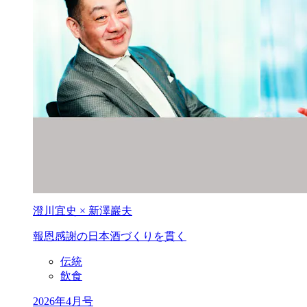
澄川宜史 × 新澤巖夫
報恩感謝の
日本酒づくりを貫く
伝統
飲食
2026年4月号