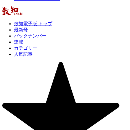
致知電子版 トップ
最新号
バックナンバー
連載
カテゴリー
人気記事