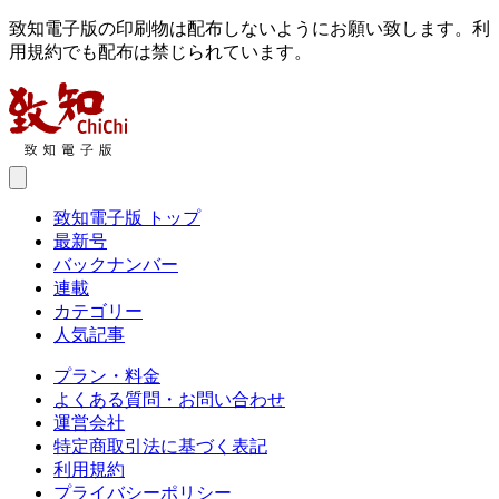
致知電子版の印刷物は配布しないようにお願い致します。利
用規約でも配布は禁じられています。
致知電子版 トップ
最新号
バックナンバー
連載
カテゴリー
人気記事
プラン・料金
よくある質問・お問い合わせ
運営会社
特定商取引法に基づく表記
利用規約
プライバシーポリシー