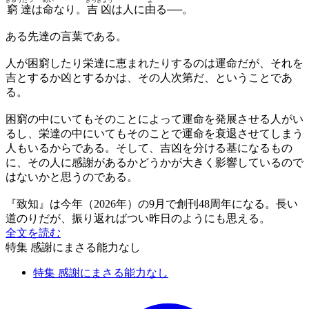
きゅうたつ
めい
きっきょう
よ
窮達
は
命
なり。
吉凶
は人に
由
る──。
ある先達の言葉である。
人が困窮したり栄達に恵まれたりするのは運命だが、それを
吉とするか凶とするかは、その人次第だ、ということであ
る。
困窮の中にいてもそのことによって運命を発展させる人がい
るし、栄達の中にいてもそのことで運命を衰退させてしまう
人もいるからである。そして、吉凶を分ける基になるもの
に、その人に感謝があるかどうかが大きく影響しているので
はないかと思うのである。
『致知』は今年（2026年）の9月で創刊48周年になる。長い
道のりだが、振り返ればつい昨日のようにも思える。
全文を読む
特集 感謝にまさる能力なし
特集 感謝にまさる能力なし