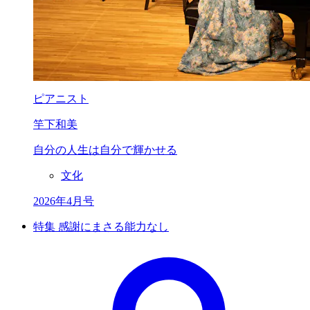
ピアニスト
竿下和美
自分の人生は
自分で輝かせる
文化
2026年4月号
特集 感謝にまさる能力なし