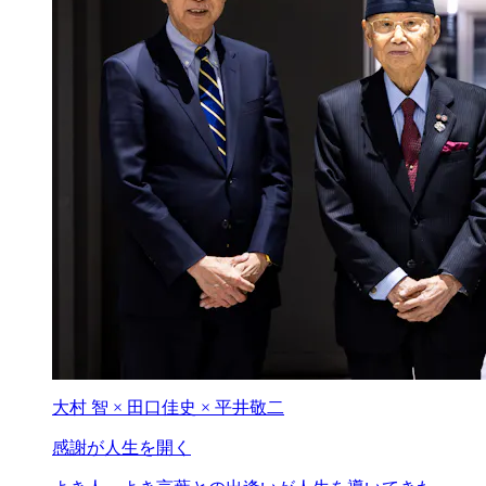
大村 智 × 田口佳史 × 平井敬二
感謝が人生を開く