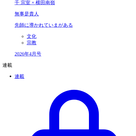
千 宗室 × 横田南嶺
無事是貴人
先師に導かれていまがある
文化
宗教
2026年4月号
連載
連載