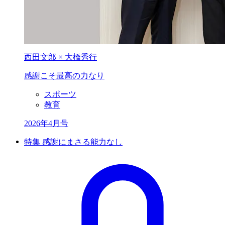
西田文郎 × 大橋秀行
感謝こそ
最高の力なり
スポーツ
教育
2026年4月号
特集 感謝にまさる能力なし