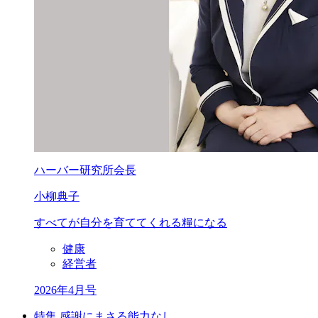
ハーバー研究所会長
小柳典子
すべてが自分を
育ててくれる
糧になる
健康
経営者
2026年4月号
特集 感謝にまさる能力なし