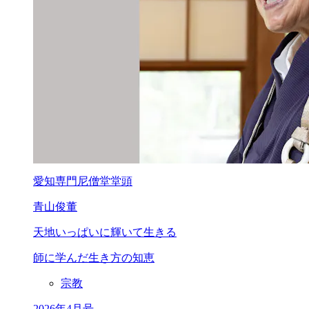
愛知専門尼僧堂堂頭
青山俊董
天地いっぱいに
輝いて生きる
師に学んだ生き方の知恵
宗教
2026年4月号