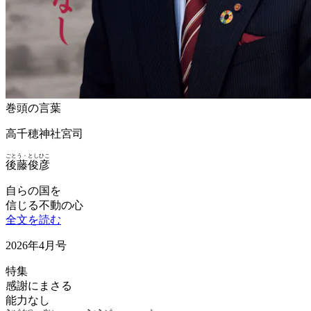
巻頭の言葉
高千穂神社宮司
ごとう・としひこ
後藤俊彦
自らの国を
信じる不動の心
全文を読む
2026年4月号
特集
感謝にまさる
能力なし