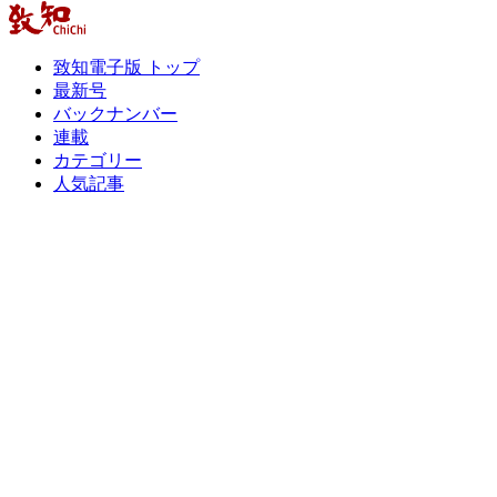
致知電子版 トップ
最新号
バックナンバー
連載
カテゴリー
人気記事