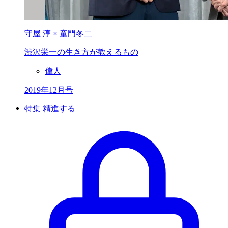
守屋 淳 × 童門冬二
渋沢栄一の生き方が
教えるもの
偉人
2019年12月号
特集 精進する