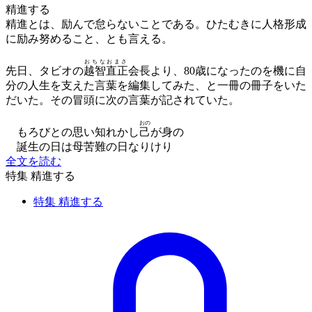
精進する
精進とは、励んで怠らないことである。ひたむきに人格形成
に励み努めること、とも言える。
おちなおまさ
先日、タビオの
越智直正
会長より、80歳になったのを機に自
分の人生を支えた言葉を編集してみた、と一冊の冊子をいた
だいた。その冒頭に次の言葉が記されていた。
おの
もろびとの思い知れかし
己
が身の
誕生の日は母苦難の日なりけり
全文を読む
特集 精進する
特集 精進する