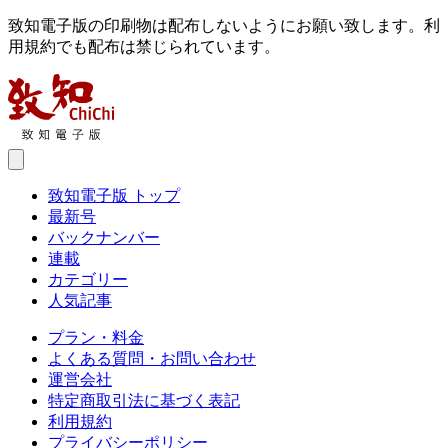
致知電子版の印刷物は配布しないようにお願い致します。利
用規約でも配布は禁じられています。
致知電子版 トップ
最新号
バックナンバー
連載
カテゴリー
人気記事
プラン・料金
よくある質問・お問い合わせ
運営会社
特定商取引法に基づく表記
利用規約
プライバシーポリシー