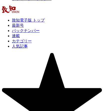
致知電子版 トップ
最新号
バックナンバー
連載
カテゴリー
人気記事