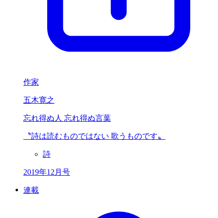
作家
五木寛之
忘れ得ぬ人 忘れ得ぬ言葉
〝詩は読むものではない
歌うものです〟
詩
2019年12月号
連載