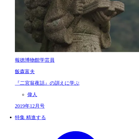
報徳博物館学芸員
飯森富夫
『二宮翁夜話』の訓えに学ぶ
偉人
2019年12月号
特集 精進する