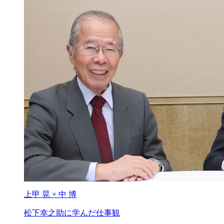
上甲 晃 × 中 博
松下幸之助に学んだ仕事観