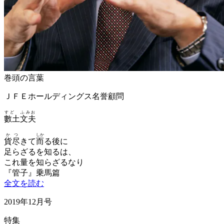
巻頭の言葉
ＪＦＥホールディングス名誉顧問
すど ふみお
數土文夫
かつ
しか
貨尽
きて
而
る後に
足らざるを知るは、
これ量を知らざるなり
『管子』乗馬篇
全文を読む
2019年12月号
特集