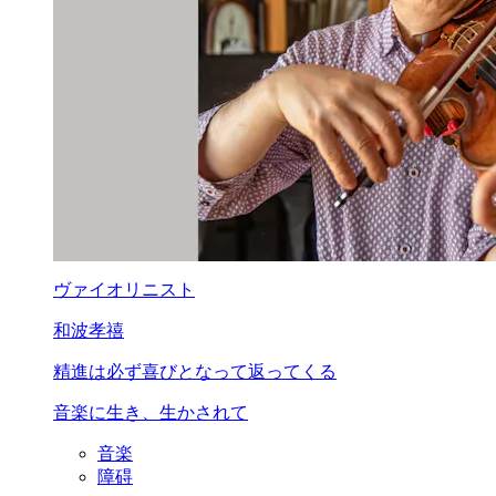
ヴァイオリニスト
和波孝禧
精進は必ず喜びとなって
返ってくる
音楽に生き、生かされて
音楽
障碍