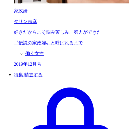
家政婦
タサン志麻
好きだからこそ
悩み苦しみ、努力ができた
〝伝説の家政婦〟と呼ばれるまで
働く女性
2019年12月号
特集 精進する