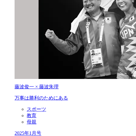
藤波俊一 × 藤波朱理
万事は勝利の
ためにある
スポーツ
教育
母親
2025年1月号