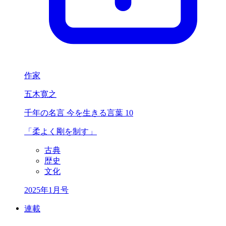
作家
五木寛之
千年の名言 今を生きる言葉 10
「柔よく剛を制す」
古典
歴史
文化
2025年1月号
連載