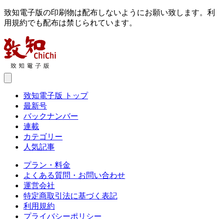
致知電子版の印刷物は配布しないようにお願い致します。利
用規約でも配布は禁じられています。
致知電子版 トップ
最新号
バックナンバー
連載
カテゴリー
人気記事
プラン・料金
よくある質問・お問い合わせ
運営会社
特定商取引法に基づく表記
利用規約
プライバシーポリシー