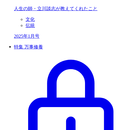
人生の師・立川談志が
教えてくれたこと
文化
伝統
2025年1月号
特集 万事修養