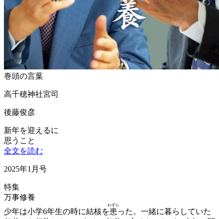
巻頭の言葉
高千穂神社宮司
後藤俊彦
新年を迎えるに
思うこと
全文を読む
2025年1月号
特集
万事修養
わずら
少年は小学6年生の時に結核を
患
った。一緒に暮らしていた