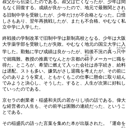
叔父から伝染したのである。叔父は亡くなったが、少年は間
もなく回復する。成績が良かったので、地元で最難関とされ
くや
る旧制中学を受験したが、少年だけが不合格となった。
口惜
しさもあり、翌年再挑戦したが、またも不合格。やむなく私
立中学に入学した。
終戦後の学制改革で旧制中学は新制高校となる。少年は大阪
大学薬学部を受験したが失敗。やむなく地元の国立大学に入
ま
ただ
なか
学した。勤勉に学び成績は良かったが、戦後不況の
真
っ
只
中
がい
し
で就職難。教授の推薦でなんとか京都の
碍
子
メーカーに職を
得た。ところが、希望に燃えて入った会社は赤字続き、給料
は遅配、ストも多い。嫌気がさし退職を考えたが、その前に
心のありようを変え、ともかくもこの仕事に懸命に取り組ん
でみようと決心し、そうした。すると、人生が次第に好転し
ていったのである。
京セラの創業者・稲盛和夫氏の若かりし頃の話である。偉大
な経営者の人生も、その前半は困難の連続だった、というこ
とである。
その稲盛氏の語った言葉を集めた本が出版された。『運命を
よし