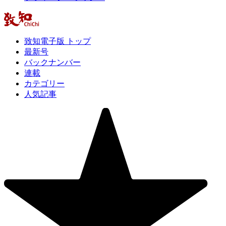
致知電子版 トップ
最新号
バックナンバー
連載
カテゴリー
人気記事