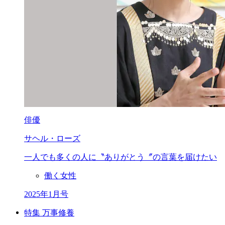
俳優
サヘル・ローズ
一人でも多くの人に
〝ありがとう〞の
言葉を届けたい
働く女性
2025年1月号
特集 万事修養