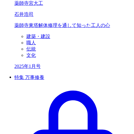
薬師寺宮大工
石井浩司
薬師寺東塔解体修理を
通して知った工人の心
建築・建設
職人
伝統
文化
2025年1月号
特集 万事修養