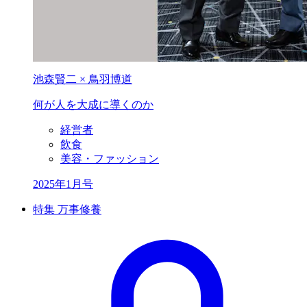
池森賢二 × 鳥羽博道
何が人を
大成に導くのか
経営者
飲食
美容・ファッション
2025年1月号
特集 万事修養