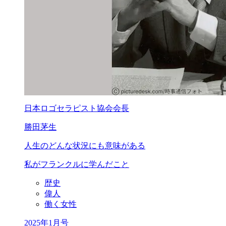
日本ロゴセラピスト協会会長
勝田茅生
人生のどんな状況
にも意味がある
私がフランクルに学んだこと
歴史
偉人
働く女性
2025年1月号