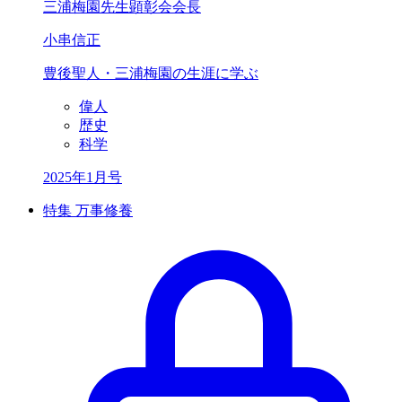
三浦梅園先生顕彰会会長
小串信正
豊後聖人・三浦梅園
の生涯に学ぶ
偉人
歴史
科学
2025年1月号
特集 万事修養