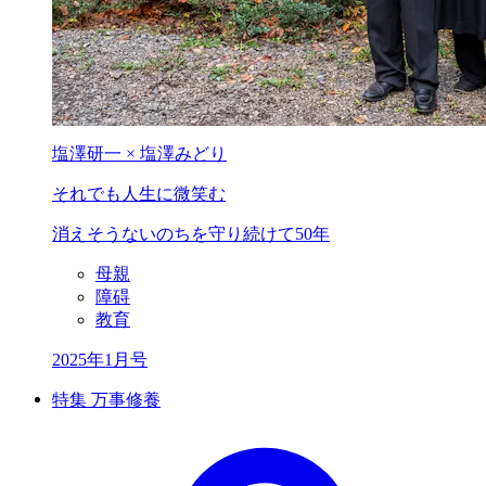
塩澤研一 × 塩澤みどり
それでも
人生に微笑む
消えそうないのちを
守り続けて50年
母親
障碍
教育
2025年1月号
特集 万事修養