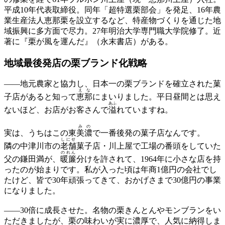
平成10年代表取締役。同年「超特選栗部会」を発足、16年農
業生産法人恵那栗を設立するなど、特産物づくりを通じた地
域振興に多方面で尽力。27年明治大学専門職大学院修了。近
著に『栗が風を運んだ』（永末書店）がある。
地域最後発店の栗ブランド化戦略
——
地元農家と協力し、日本一の栗ブランドを確立された菓
え
な
子店があると知って
恵
那
にまいりました。平日昼間とは思え
あふ
ないほど、お店がお客さんで
溢
れていますね。
みの
実は、うちはこの東
美濃
で一番後発の菓子店なんです。
しにせ
隣の中津川市の
老舗
菓子店・川上屋で工場の番頭をしていた
のれん
父の鎌田満が、
暖簾
分けを許されて、1964年に小さな店を持
ったのが始まりです。私が入った頃は年商1億円の会社でし
たけど、皆で30年頑張ってきて、おかげさまで30億円の事業
になりました。
——
30倍に成長させた。名物の栗きんとんやモンブランをい
ただきましたが、栗の味わいが実に濃厚で、人気に納得しま