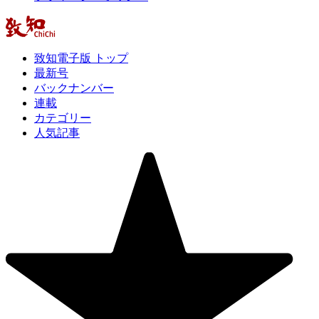
致知電子版 トップ
最新号
バックナンバー
連載
カテゴリー
人気記事