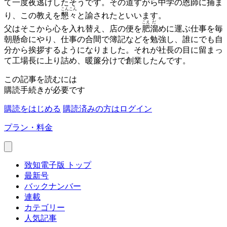
て一度夜逃げしたそうです。その道すがら中学の恩師に捕ま
こんこん
り、この教えを
懇々
と諭されたといいます。
こえ
だ
父はそこから心を入れ替え、店の便を
肥
溜
めに運ぶ仕事を毎
朝懸命にやり、仕事の合間で簿記などを勉強し、誰にでも自
分から挨拶するようになりました。それが社長の目に留まっ
て工場長に上り詰め、暖簾分けで創業したんです。
この記事を読むには
購読手続きが必要です
購読をはじめる
購読済みの方はログイン
プラン・料金
致知電子版 トップ
最新号
バックナンバー
連載
カテゴリー
人気記事