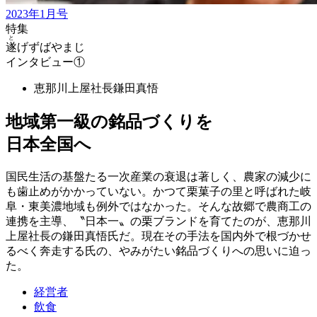
2023年1月号
特集
と
遂
げずばやまじ
インタビュー①
恵那川上屋社長
鎌田真悟
地域第一級の銘品づくりを
日本全国へ
国民生活の基盤たる一次産業の衰退は著しく、農家の減少に
も歯止めがかかっていない。かつて栗菓子の里と呼ばれた岐
阜・東美濃地域も例外ではなかった。そんな故郷で農商工の
連携を主導、〝日本一〟の栗ブランドを育てたのが、恵那川
上屋社長の鎌田真悟氏だ。現在その手法を国内外で根づかせ
るべく奔走する氏の、やみがたい銘品づくりへの思いに迫っ
た。
経営者
飲食