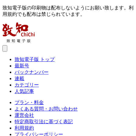
致知電子版の印刷物は配布しないようにお願い致します。利
用規約でも配布は禁じられています。
致知電子版 トップ
最新号
バックナンバー
連載
カテゴリー
人気記事
プラン・料金
よくある質問・お問い合わせ
運営会社
特定商取引法に基づく表記
利用規約
プライバシーポリシー