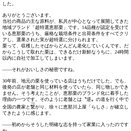
した。
ありがとうございます。
当社の商品の主な原料が、私共が中心となって展開してきた
地域ブランド「超特選恵那栗」です。14品種が認定を受けて
いる恵那栗のうち、厳格な栽培条件と出荷条件をすべてクリ
アし、選果された実が超特選に分けられます。
栗って、収穫したそばからどんどん老化していくんです。だ
からこうして取れた栗は、できるだけ新鮮なうちに、24時間
以内に自社で加工してしまいます。
——
それがおいしさの秘密ですね。
30年前、地元の栗を使っている店はうちだけでした。でも、
後発の店が老舗と同じ材料を使っていたら、同じ物しかでき
ません。そう考えたことが、恵那栗のブランド化に着手した
理由の一つです。そのように老舗とは〝逆〟の道を行く中で
つな
全国の農家と
繋
がり、徐々に恵那川上屋「らしさ」が確立し
てきたように感じます。
——
初めからそうした明確な志を持って家業に入ったのです
か。