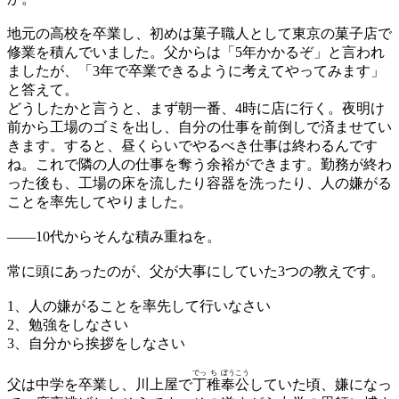
地元の高校を卒業し、初めは菓子職人として東京の菓子店で
修業を積んでいました。父からは「5年かかるぞ」と言われ
ましたが、「3年で卒業できるように考えてやってみます」
と答えて。
どうしたかと言うと、まず朝一番、4時に店に行く。夜明け
前から工場のゴミを出し、自分の仕事を前倒しで済ませてい
きます。すると、昼くらいでやるべき仕事は終わるんです
ね。これで隣の人の仕事を奪う余裕ができます。勤務が終わ
った後も、工場の床を流したり容器を洗ったり、人の嫌がる
ことを率先してやりました。
——
10代からそんな積み重ねを。
常に頭にあったのが、父が大事にしていた3つの教えです。
1、人の嫌がることを率先して行いなさい
2、勉強をしなさい
3、自分から挨拶をしなさい
でっ
ち
ぼう
こう
父は中学を卒業し、川上屋で
丁
稚
奉
公
していた頃、嫌になっ