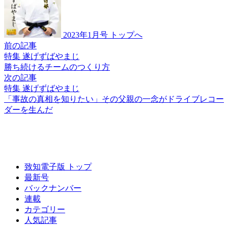
2023年1月号 トップへ
前の記事
特集 遂げずばやまじ
勝ち続けるチームの
つくり方
次の記事
特集 遂げずばやまじ
「事故の真相を知りたい」
その父親の一念が
ドライブレコー
ダーを生んだ
致知電子版 トップ
最新号
バックナンバー
連載
カテゴリー
人気記事