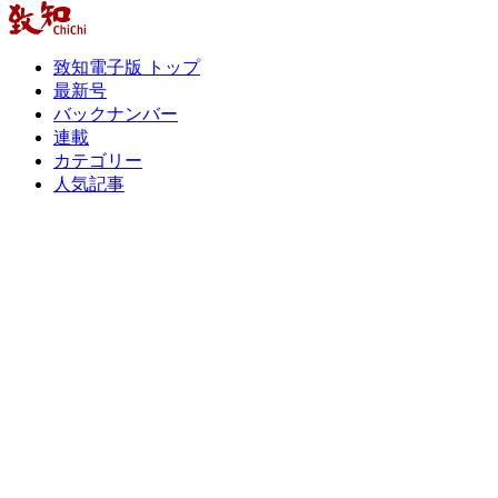
致知電子版 トップ
最新号
バックナンバー
連載
カテゴリー
人気記事