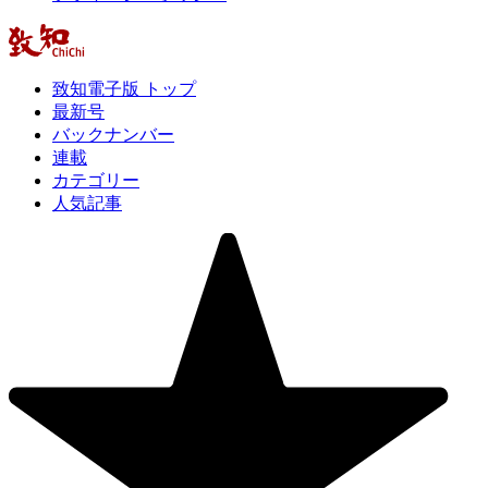
致知電子版 トップ
最新号
バックナンバー
連載
カテゴリー
人気記事