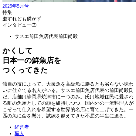
2025年5月号
特集
磨すれども磷がず
インタビュー③
サスエ前田魚店代表
前田尚毅
かくして
日本一の鮮魚店を
つくってきた
独自の技によって、大衆魚を高級魚に勝るとも劣らない味わ
いに仕立てる名人がいる。サスエ前田魚店代表の前田尚毅氏
だ。店舗は静岡県焼津市に一つのみ。氏は地域住民に愛され
る町の魚屋としての顔を維持しつつ、国内外の一流料理人が
こぞって仕入れを希望する世界的名店に育て上げてきた。一
匹の魚に命を懸け、試練を越えてきた不屈の半生に迫る。
経営者
職人