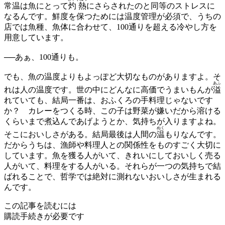
常温は魚にとって
灼熱
にさらされたのと同等のストレスに
なるんです。鮮度を保つためには温度管理が必須で、うちの
店では魚種、魚体に合わせて、100通りを超える冷やし方を
用意しています。
──あぁ、100通りも。
でも、魚の温度よりもよっぽど大切なものがありますよ。そ
あふ
れは人の温度です。世の中にどんなに高価でうまいもんが
溢
れていても、結局一番は、おふくろの手料理じゃないです
か？ カレーをつくる時、この子は野菜が嫌いだから溶ける
くらいまで煮込んであげようとか、気持ちが入りますよね。
ぬく
そこにおいしさがある。結局最後は人間の
温
もりなんです。
だからうちは、漁師や料理人との関係性をものすごく大切に
しています。魚を獲る人がいて、きれいにしておいしく売る
人がいて、料理をする人がいる。それらが一つの気持ちで結
ばれることで、哲学では絶対に測れないおいしさが生まれる
んです。
この記事を読むには
購読手続きが必要です