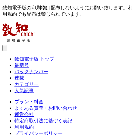
致知電子版の印刷物は配布しないようにお願い致します。利
用規約でも配布は禁じられています。
致知電子版 トップ
最新号
バックナンバー
連載
カテゴリー
人気記事
プラン・料金
よくある質問・お問い合わせ
運営会社
特定商取引法に基づく表記
利用規約
プライバシーポリシー