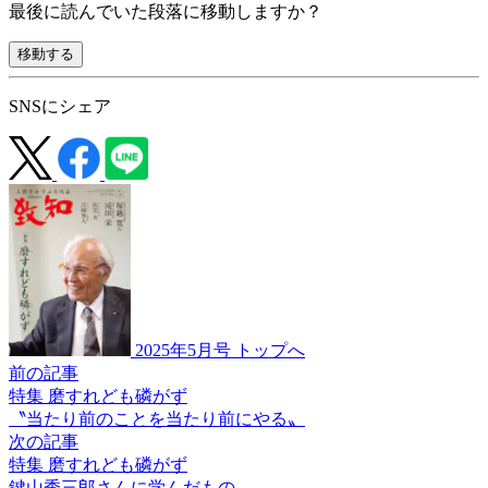
最後に読んでいた段落に移動しますか？
移動する
SNSにシェア
2025年5月号 トップへ
前の記事
特集 磨すれども磷がず
〝当たり前のことを
当たり前にやる〟
次の記事
特集 磨すれども磷がず
鍵山秀三郎さんに
学んだもの