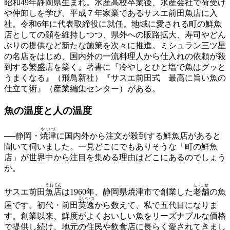
昭和49年静岡県生まれ。水産高校卒業後、水産会社で荷受け
や仲卸しを学び、平成７年家業であるサスエ前田魚店に入
社。令和6年に代表取締役に就任。地域に愛される町の鮮魚
店としての顔を維持しつつ、県外への販路拡大、寿司やどん
ぶりの提供など新たな施策を次々に推進。ミシュラン三ツ星
の名店をはじめ、国内外の一流料理人から仕入れの依頼が殺
到する繁盛店を築く。著書に『冷やしとひと塩で魚はグッと
うまくなる』（飛鳥新社）『サスエ前田式 最高に旨い魚の
仕立て術』（産業編集センター）がある。
魚の温度と
人の温度
やいづ
──静岡・
焼津
に国内外から注文が殺到する鮮魚店があると
聞いて伺いました。一見どこにでもありそうな「町の鮮魚
店」が世界中から注目を集める理由はどこにあるのでしょう
か。
うおてん
しにせ
サスエ前田
魚店
は1960年、静岡県焼津市で創業した
老舗
の魚
えいいつ
屋です。初代・前田
英逸
から数えて、私で五代目になりま
す。創業以来、鮮度がよくおいしい魚をリーズナブルな価格
で提供し続け、地元の住民や飲食店に長らく愛されてきまし