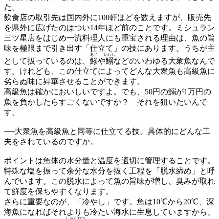
た。
飲食店の取引先は国内外に100軒ほどを数えますが、販売先
を県外に広げたのはつい14年ほど前のことです。ミシュラン
三ツ星店をはじめ一流料理人にも重宝される理由は、魚の旨
味を極限まで引き出す「仕立て」の技にあります。うちが主
あじ
いわし
として扱っているのは、
鯵
や
鰯
などのいわゆる大衆魚なんで
す。けれども、この仕立てによってどんな大衆魚も高級魚に
劣らぬ味に昇華させることができます。
高級魚は確かにおいしいですよ。でも、50円の鰯が1万円の
魚を負かしたらすごくないですか？ それを狙いたいんで
す。
──大衆魚を高級魚と同等に仕立てる技。具体的にどんな工
夫をされているのですか。
ポイントは魚体の水分量と温度を適切に管理することです。
特殊な塩を振って余分な水分を抜く工程を「脱水締め」と呼
んでいます。この脱水によって魚の旨味が増し、臭みが取れ
て鮮度を保ちやすくなります。
さらに重要なのが、「冷やし」です。魚は10℃から20℃、深
海魚になればそれよりも冷たい海水に生息していますから、
しゃくねつ