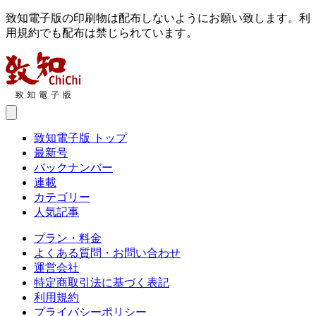
致知電子版の印刷物は配布しないようにお願い致します。利
用規約でも配布は禁じられています。
致知電子版 トップ
最新号
バックナンバー
連載
カテゴリー
人気記事
プラン・料金
よくある質問・お問い合わせ
運営会社
特定商取引法に基づく表記
利用規約
プライバシーポリシー