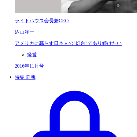
ライトハウス会長兼CEO
込山洋一
アメリカに暮らす
日本人の"灯台"で
あり続けたい
経営
2016年11月号
特集 闘魂