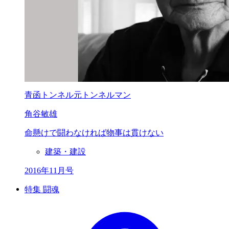
青函トンネル元トンネルマン
角谷敏雄
命懸けで闘わなければ
物事は貫けない
建築・建設
2016年11月号
特集 闘魂