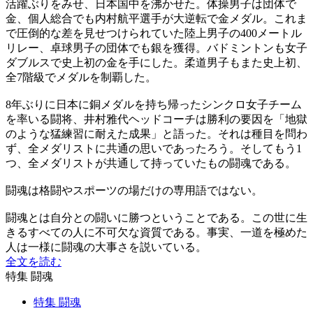
活躍ぶりをみせ、日本国中を沸かせた。体操男子は団体で
金、個人総合でも内村航平選手が大逆転で金メダル。これま
で圧倒的な差を見せつけられていた陸上男子の400メートル
リレー、卓球男子の団体でも銀を獲得。バドミントンも女子
ダブルスで史上初の金を手にした。柔道男子もまた史上初、
全7階級でメダルを制覇した。
8年ぶりに日本に銅メダルを持ち帰ったシンクロ女子チーム
を率いる闘将、井村雅代ヘッドコーチは勝利の要因を「地獄
のような猛練習に耐えた成果」と語った。それは種目を問わ
ず、全メダリストに共通の思いであったろう。そしてもう1
つ、全メダリストが共通して持っていたもの闘魂である。
闘魂は格闘やスポーツの場だけの専用語ではない。
闘魂とは自分との闘いに勝つということである。この世に生
きるすべての人に不可欠な資質である。事実、一道を極めた
人は一様に闘魂の大事さを説いている。
全文を読む
特集 闘魂
特集 闘魂