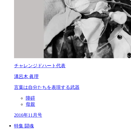
チャレンジドハート代表
溝呂木 眞理
言葉は自分たちを
表現する武器
障碍
母親
2016年11月号
特集 闘魂