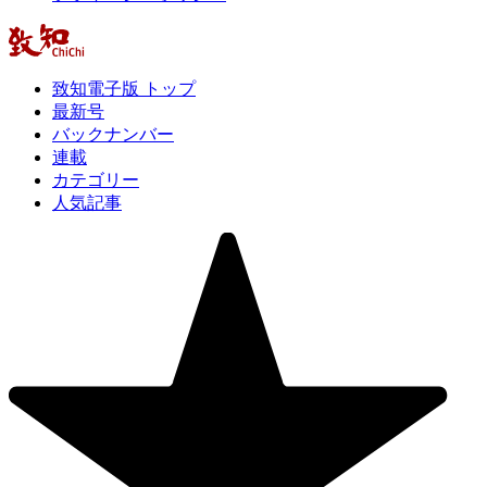
致知電子版 トップ
最新号
バックナンバー
連載
カテゴリー
人気記事