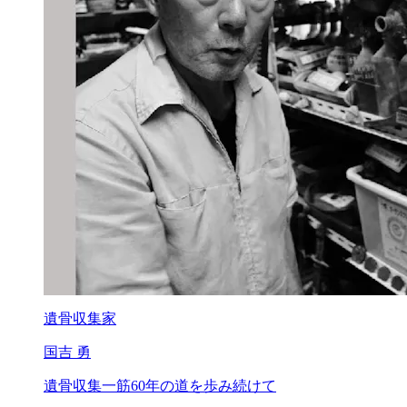
遺骨収集家
国吉 勇
遺骨収集一筋
60年の道を歩み続けて