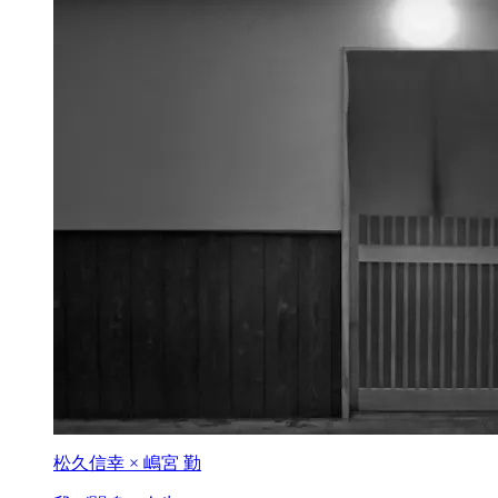
松久信幸 × 嶋宮 勤