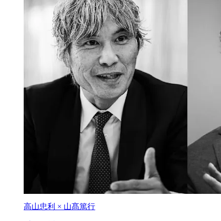
高山忠利 × 山髙篤行