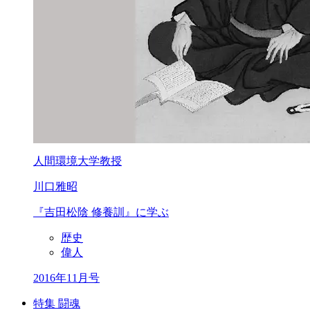
人間環境大学教授
川口雅昭
『吉田松陰 修養訓』
に学ぶ
歴史
偉人
2016年11月号
特集 闘魂