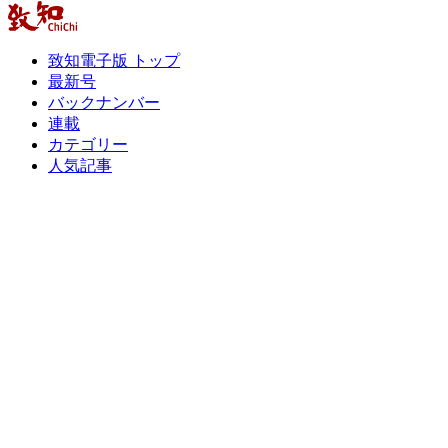
致知電子版 トップ
最新号
バックナンバー
連載
カテゴリー
人気記事