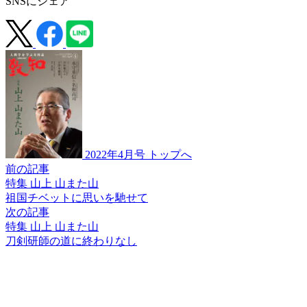
SNSにシェア
2022年4月号 トップへ
前の記事
特集 山上 山また山
祖国チベットに
思いを馳せて
次の記事
特集 山上 山また山
刀剣研師の道に終わりなし