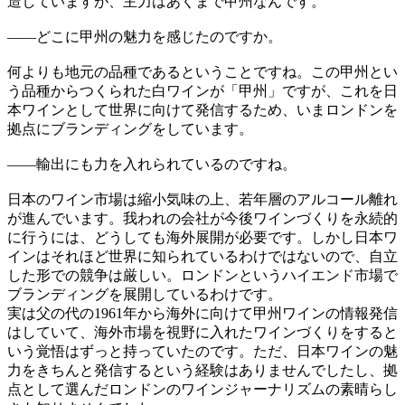
造していますが、主力はあくまで甲州なんです。
——
どこに甲州の魅力を感じたのですか。
何よりも地元の品種であるということですね。この甲州とい
う品種からつくられた白ワインが「甲州」ですが、これを日
本ワインとして世界に向けて発信するため、いまロンドンを
拠点にブランディングをしています。
——
輸出にも力を入れられているのですね。
日本のワイン市場は縮小気味の上、若年層のアルコール離れ
が進んでいます。我われの会社が今後ワインづくりを永続的
に行うには、どうしても海外展開が必要です。しかし日本ワ
インはそれほど世界に知られているわけではないので、自立
した形での競争は厳しい。ロンドンというハイエンド市場で
ブランディングを展開しているわけです。
実は父の代の1961年から海外に向けて甲州ワインの情報発信
はしていて、海外市場を視野に入れたワインづくりをすると
いう覚悟はずっと持っていたのです。ただ、日本ワインの魅
力をきちんと発信するという経験はありませんでしたし、拠
点として選んだロンドンのワインジャーナリズムの素晴らし