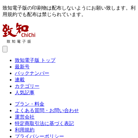
致知電子版の印刷物は配布しないようにお願い致します。利
用規約でも配布は禁じられています。
致知電子版 トップ
最新号
バックナンバー
連載
カテゴリー
人気記事
プラン・料金
よくある質問・お問い合わせ
運営会社
特定商取引法に基づく表記
利用規約
プライバシーポリシー