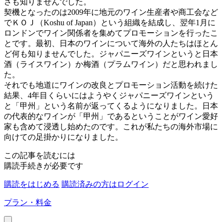
さも知りませんでした。
契機となったのは2009年に地元のワイン生産者や商工会など
でＫＯＪ（Koshu of Japan）という組織を結成し、翌年1月に
ロンドンでワイン関係者を集めてプロモーションを行ったこ
とです。最初、日本のワインについて海外の人たちはほとん
ど何も知りませんでした。ジャパニーズワインというと日本
酒（ライスワイン）か梅酒（プラムワイン）だと思われまし
た。
それでも地道にワインの改良とプロモーション活動を続けた
結果、4年目くらいにはようやくジャパニーズワインという
と「甲州」という名前が返ってくるようになりました。日本
の代表的なワインが「甲州」であるということがワイン愛好
家も含めて浸透し始めたのです。これが私たちの海外市場に
向けての足掛かりになりました。
この記事を読むには
購読手続きが必要です
購読をはじめる
購読済みの方はログイン
プラン・料金