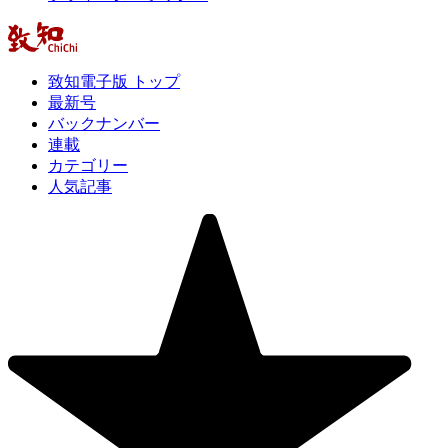
致知電子版 トップ
最新号
バックナンバー
連載
カテゴリー
人気記事