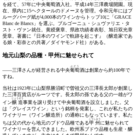
を経て、57年に中央葡萄酒入社。平成14年三澤農場開園。現
在、県内に15ヘクタールのドメーヌを管理。令和元年にはブ
ルーグバーグ紙が4,000本のワインからトップ10に「GRACE
Blanc de Blancs」を選ぶ。ブルゴーニュ・シュヴァリエ・タ
スト・ヴァン就任。黄綬褒章、県政功績者表彰、旭日双光章
受章。著書に『日本のワインで軌跡を起こす』（醸造家であ
る娘・彩奈との共著／ダイヤモンド社）がある。
地元山梨の品種・甲州に魅せられて
ぶどう
——
三澤さんが経営される中央
葡萄
酒は創業から約100年で
すね。
当社は1923年に山梨県勝沼町で曽祖父の三澤長太郎が創業し
た三澤百貨店がルーツです。長太郎の孫である父の一雄がワ
じょうぞう
イン
醸造
事業を譲り受けて中央葡萄酒を設立しました。父
は「グレイスワイン」という銘柄を発案し、これが私たちの
ワイナリー（ワイン醸造所）の通称にもなっています。私た
こうしゅう
ちは父の代から地元のブドウ品種である
甲州
に魅せられて
ワイナリーを営んできました。欧州系ブドウ品種も生産・醸