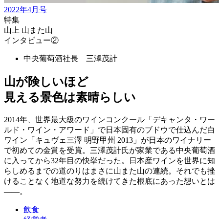
2022年4月号
特集
山上 山また山
インタビュー②
中央葡萄酒社長 三澤茂計
山が険しいほど
見える景色は素晴らしい
2014年、世界最大級のワインコンクール「デキャンタ・ワー
ルド・ワイン・アワード」で日本固有のブドウで仕込んだ白
ワイン「キュヴェ三澤 明野甲州 2013」が日本のワイナリー
で初めての金賞を受賞。三澤茂計氏が家業である中央葡萄酒
に入ってから32年目の快挙だった。日本産ワインを世界に知
らしめるまでの道のりはまさに山また山の連続。それでも挫
けることなく地道な努力を続けてきた根底にあった想いとは
——。
飲食