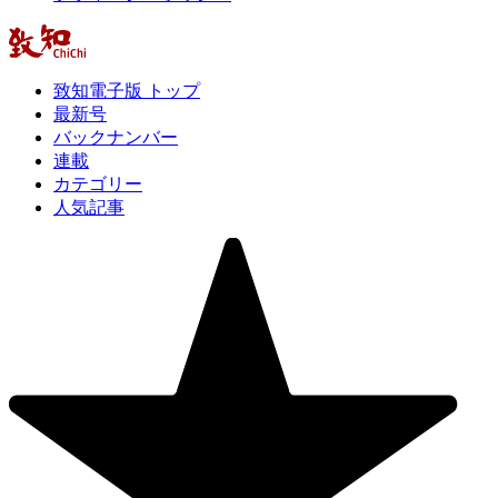
致知電子版 トップ
最新号
バックナンバー
連載
カテゴリー
人気記事