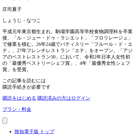
庄司夏子
しょうじ・なつこ
平成元年東京都生まれ。駒場学園高等学校食物調理科を卒業
後、「ル・ジュー・ドゥ・ラシエット」「フロリレージュ」
で修業を積む。26年24歳でパティスリー「フルール・ド・エ
テ」、27年フレンチレストラン「エテ」をオープン。「アジ
アのベストレストラン50」において、令和2年日本人女性初
の「最優秀ベストリーシェフ賞」、4年「最優秀女性シェフ
賞」を受賞。
この記事を読むには
購読手続きが必要です
購読をはじめる
購読済みの方はログイン
プラン・料金
致知電子版 トップ