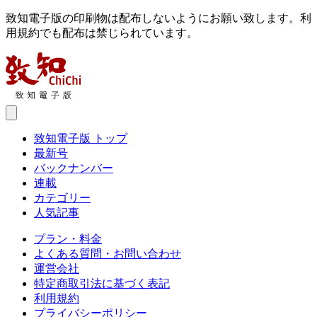
致知電子版の印刷物は配布しないようにお願い致します。利
用規約でも配布は禁じられています。
致知電子版 トップ
最新号
バックナンバー
連載
カテゴリー
人気記事
プラン・料金
よくある質問・お問い合わせ
運営会社
特定商取引法に基づく表記
利用規約
プライバシーポリシー