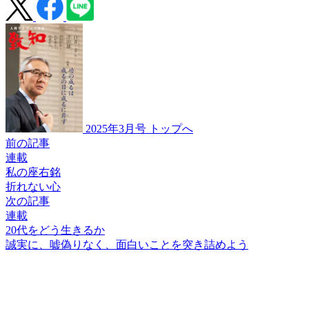
2025年3月号 トップへ
前の記事
連載
私の座右銘
折れない心
次の記事
連載
20代をどう生きるか
誠実に、嘘偽りなく、
面白いことを
突き詰めよう