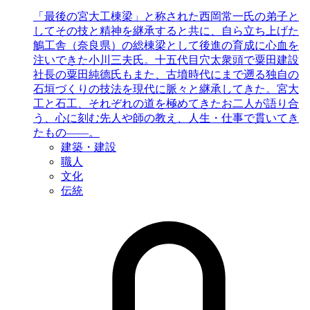
「最後の宮大工棟梁」と称された西岡常一氏の弟子と
してその技と精神を継承すると共に、自ら立ち上げた
鵤工舎（奈良県）の総棟梁として後進の育成に心血を
注いできた小川三夫氏。十五代目穴太衆頭で粟田建設
社長の粟田純德氏もまた、古墳時代にまで遡る独自の
石垣づくりの技法を現代に脈々と継承してきた。宮大
工と石工、それぞれの道を極めてきたお二人が語り合
う、心に刻む先人や師の教え、人生・仕事で貫いてき
たもの――。
建築・建設
職人
文化
伝統