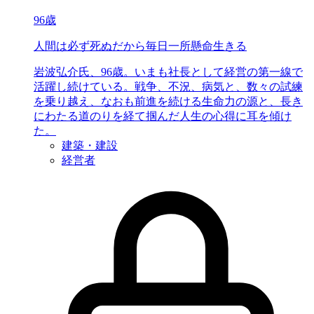
96歳
人間は必ず死ぬ
だから毎日
一所懸命生きる
岩波弘介氏、96歳。いまも社長として経営の第一線で
活躍し続けている。戦争、不況、病気と、数々の試練
を乗り越え、なおも前進を続ける生命力の源と、長き
にわたる道のりを経て掴んだ人生の心得に耳を傾け
た。
建築・建設
経営者