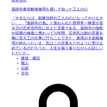
石井浩司
薬師寺東塔解体修理を
通して知った工人の心
「やるならば、創建当時の工人の心になってやりなさ
い」。〝薬師寺の鬼〟と畏れられた西岡常一棟梁が若
き日の石井浩司氏に伝えた言葉である。薬師寺の伽藍
や回廊の修復に携わって35年間、石井氏は師の言葉を
胸に宮大工の仕事に打ちこんできた。東塔の大規模修
理が終わったいま、氏はこの言葉をどのように受け止
めているのだろうか。人生を振り返りながらお話しい
ただいた。
建築・建設
職人
伝統
文化