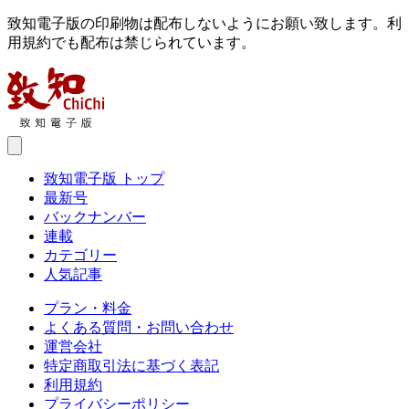
致知電子版の印刷物は配布しないようにお願い致します。利
用規約でも配布は禁じられています。
致知電子版 トップ
最新号
バックナンバー
連載
カテゴリー
人気記事
プラン・料金
よくある質問・お問い合わせ
運営会社
特定商取引法に基づく表記
利用規約
プライバシーポリシー