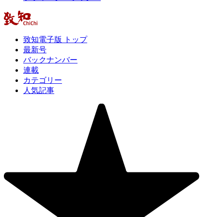
致知電子版 トップ
最新号
バックナンバー
連載
カテゴリー
人気記事