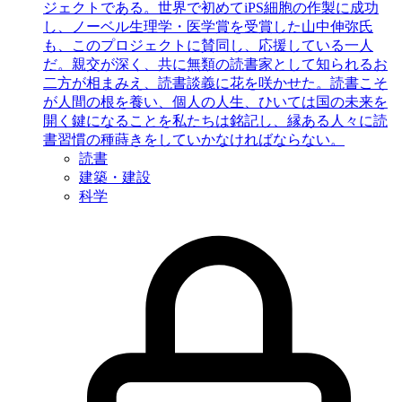
ジェクトである。世界で初めてiPS細胞の作製に成功
し、ノーベル生理学・医学賞を受賞した山中伸弥氏
も、このプロジェクトに賛同し、応援している一人
だ。親交が深く、共に無類の読書家として知られるお
二方が相まみえ、読書談義に花を咲かせた。読書こそ
が人間の根を養い、個人の人生、ひいては国の未来を
開く鍵になることを私たちは銘記し、縁ある人々に読
書習慣の種蒔きをしていかなければならない。
読書
建築・建設
科学