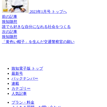
2023年1月号 トップへ
前の記事
致知随想
誰でも好きな自分に
なれる社会をつくる
次の記事
致知随想
「黄色い帽子」を生んだ
交通警察官の願い
致知電子版 トップ
最新号
バックナンバー
連載
カテゴリー
人気記事
プラン・料金