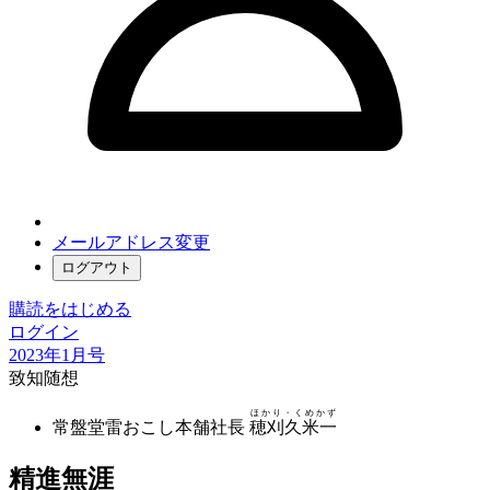
メールアドレス変更
ログアウト
購読をはじめる
ログイン
2023年1月号
致知随想
ほかり・くめかず
常盤堂雷おこし本舗社長
穂刈久米一
精進無涯