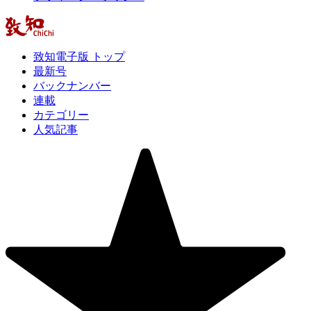
致知電子版 トップ
最新号
バックナンバー
連載
カテゴリー
人気記事