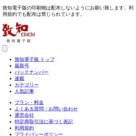
致知電子版の印刷物は配布しないようにお願い致します。利
用規約でも配布は禁じられています。
致知電子版 トップ
最新号
バックナンバー
連載
カテゴリー
人気記事
プラン・料金
よくある質問・お問い合わせ
運営会社
特定商取引法に基づく表記
利用規約
プライバシーポリシー