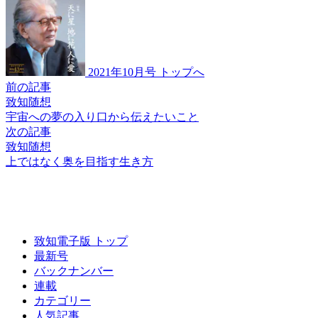
2021年10月号 トップへ
前の記事
致知随想
宇宙への夢の入り口から
伝えたいこと
次の記事
致知随想
上ではなく奥を目指す生き方
致知電子版 トップ
最新号
バックナンバー
連載
カテゴリー
人気記事