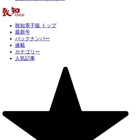
致知電子版 トップ
最新号
バックナンバー
連載
カテゴリー
人気記事