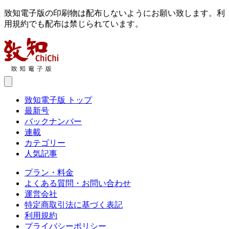
致知電子版の印刷物は配布しないようにお願い致します。利
用規約でも配布は禁じられています。
致知電子版 トップ
最新号
バックナンバー
連載
カテゴリー
人気記事
プラン・料金
よくある質問・お問い合わせ
運営会社
特定商取引法に基づく表記
利用規約
プライバシーポリシー