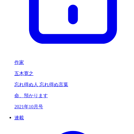
作家
五木寛之
忘れ得ぬ人 忘れ得ぬ言葉
命、預かります
2021年10月号
連載