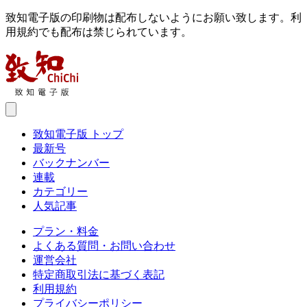
致知電子版の印刷物は配布しないようにお願い致します。利
用規約でも配布は禁じられています。
致知電子版 トップ
最新号
バックナンバー
連載
カテゴリー
人気記事
プラン・料金
よくある質問・お問い合わせ
運営会社
特定商取引法に基づく表記
利用規約
プライバシーポリシー