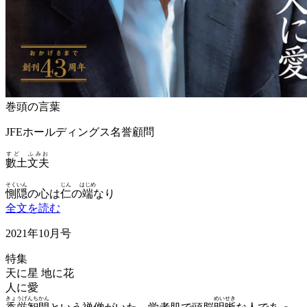
巻頭の言葉
JFEホールディングス名誉顧問
すど ふみお
數土文夫
そくいん
じん
はじめ
惻隠
の心は
仁
の
端
なり
全文を読む
2021年10月号
特集
天に星 地に花
人に愛
きょうげんちかん
めいせき