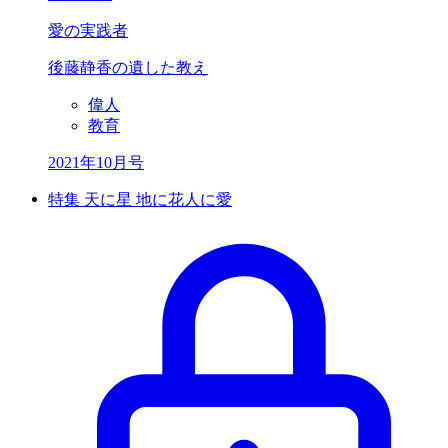
愛の実践者
後藤静香の遺した教え
偉人
教育
2021年10月号
特集 天に星 地に花人に愛