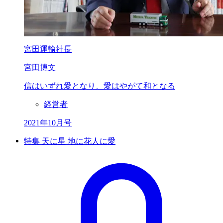
宮田運輸社長
宮田博文
信はいずれ愛となり、
愛はやがて和となる
経営者
2021年10月号
特集 天に星 地に花人に愛