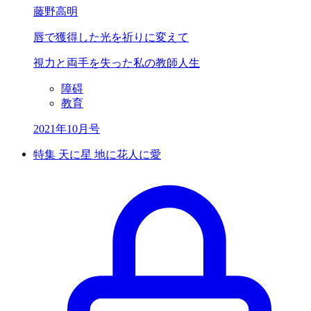
藤野高明
唇で獲得した光を
祈りに変えて
視力と両手を失った私の教師人生
障碍
教育
2021年10月号
特集 天に星 地に花人に愛