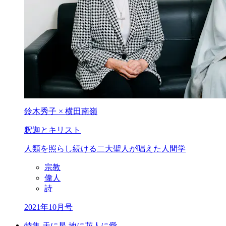
鈴木秀子 × 横田南嶺
釈迦とキリスト
人類を照らし続ける二大聖人が唱えた人間学
宗教
偉人
詩
2021年10月号
特集 天に星 地に花人に愛