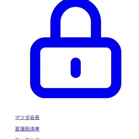
マツダ会長
菖蒲田清孝