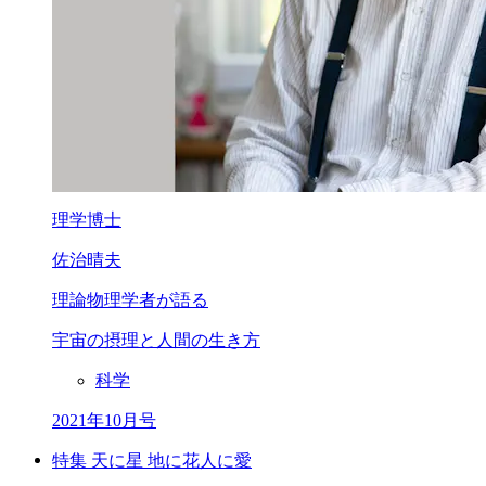
理学博士
佐治晴夫
理論物理学者が語る
宇宙の摂理と人間の生き方
科学
2021年10月号
特集 天に星 地に花人に愛