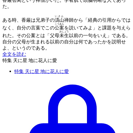
香厳智閑
という禅僧がいた。学者肌で頭脳
明晰
な人であっ
た。
いさん
ある時、香厳は兄弟子の
潙山
禅師から「経典の引用からでは
こうあん
なく、自分の言葉でこの
公案
を説いてみよ」と課題を与えら
みしょう
れた。その公案とは「父母
未生
以前の一句をいえ」である。
自分の父母が生まれる以前の自分は何であったかを説明せ
よ、というのである。
全文を読む
特集 天に星 地に花人に愛
特集 天に星 地に花人に愛