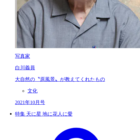
写真家
白川義員
大自然の〝原風景〟が
教えてくれたもの
文化
2021年10月号
特集 天に星 地に花人に愛