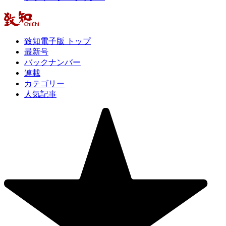
致知電子版 トップ
最新号
バックナンバー
連載
カテゴリー
人気記事