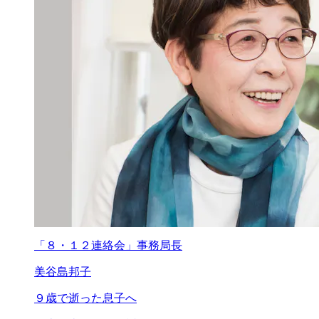
「８・１２連絡会」事務局長
美谷島邦子
９歳で逝った息子へ