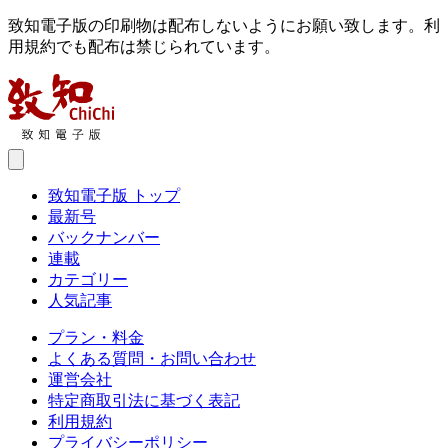
致知電子版の印刷物は配布しないようにお願い致します。利
用規約でも配布は禁じられています。
致知電子版 トップ
最新号
バックナンバー
連載
カテゴリー
人気記事
プラン・料金
よくある質問・お問い合わせ
運営会社
特定商取引法に基づく表記
利用規約
プライバシーポリシー