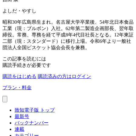
よしだ・やすし
昭和30年広島県生まれ。名古屋大学卒業後、54年北日本食品
工業（現：ブルボン）入社。62年第二製造企画部長、翌年取
締役。常務、専務を経て平成8年4代目社長となる。12年東証
二部（現：スタンダード）に移行上場。令和6年より一般社
団法人全国ビスケット協会会長を兼務。
この記事を読むには
購読手続きが必要です
購読をはじめる
購読済みの方はログイン
プラン・料金
致知電子版 トップ
最新号
バックナンバー
連載
カテゴリー