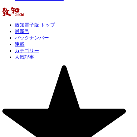
致知電子版 トップ
最新号
バックナンバー
連載
カテゴリー
人気記事