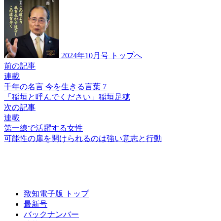
2024年10月号 トップへ
前の記事
連載
千年の名言 今を生きる言葉 7
「稲垣と
呼んでください」
稲垣足穂
次の記事
連載
第一線で活躍する女性
可能性の扉を
開けられるのは
強い意志と行動
致知電子版 トップ
最新号
バックナンバー