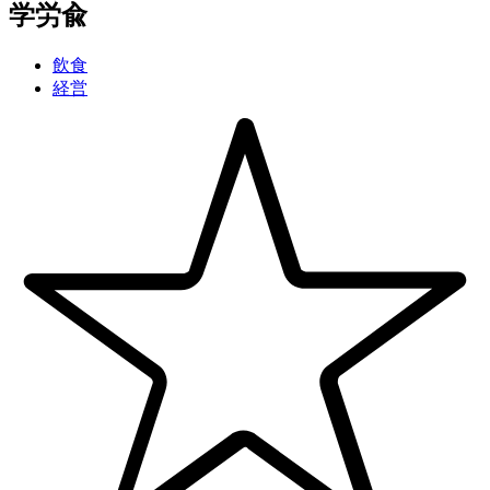
学
労
兪
飲食
経営