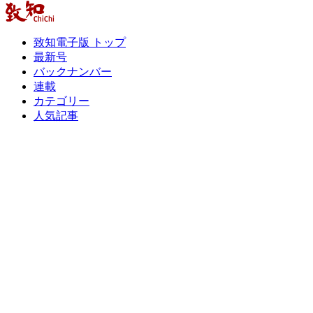
致知電子版 トップ
最新号
バックナンバー
連載
カテゴリー
人気記事