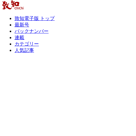
致知電子版 トップ
最新号
バックナンバー
連載
カテゴリー
人気記事