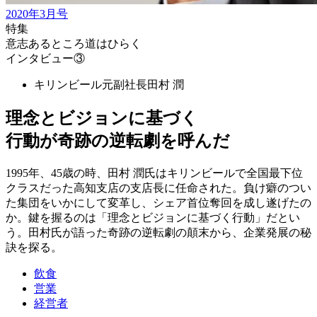
2020年3月号
特集
意志あるところ道はひらく
インタビュー③
キリンビール元副社長
田村 潤
理念とビジョンに基づく
行動が奇跡の逆転劇を呼んだ
1995年、45歳の時、田村 潤氏はキリンビールで全国最下位
クラスだった高知支店の支店長に任命された。負け癖のつい
た集団をいかにして変革し、シェア首位奪回を成し遂げたの
か。鍵を握るのは「理念とビジョンに基づく行動」だとい
う。田村氏が語った奇跡の逆転劇の顛末から、企業発展の秘
訣を探る。
飲食
営業
経営者