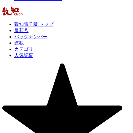
致知電子版 トップ
最新号
バックナンバー
連載
カテゴリー
人気記事