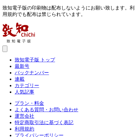
致知電子版の印刷物は配布しないようにお願い致します。利
用規約でも配布は禁じられています。
致知電子版 トップ
最新号
バックナンバー
連載
カテゴリー
人気記事
プラン・料金
よくある質問・お問い合わせ
運営会社
特定商取引法に基づく表記
利用規約
プライバシーポリシー