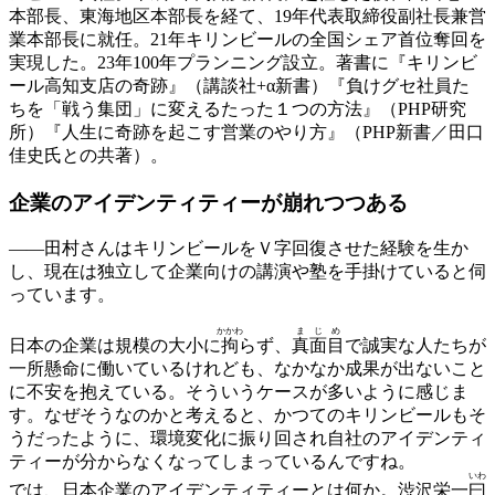
本部長、東海地区本部長を経て、19年代表取締役副社長兼営
業本部長に就任。21年キリンビールの全国シェア首位奪回を
実現した。23年100年プランニング設立。著書に『キリンビ
ール高知支店の奇跡』（講談社+α新書）『負けグセ社員た
ちを「戦う集団」に変えるたった１つの方法』（PHP研究
所）『人生に奇跡を起こす営業のやり方』（PHP新書／田口
佳史氏との共著）。
企業のアイデンティティーが
崩れつつある
——
田村さんはキリンビールをＶ字回復させた経験を生か
し、現在は独立して企業向けの講演や塾を手掛けていると伺
っています。
かかわ
まじめ
日本の企業は規模の大小に
拘
らず、
真面目
で誠実な人たちが
一所懸命に働いているけれども、なかなか成果が出ないこと
に不安を抱えている。そういうケースが多いように感じま
す。なぜそうなのかと考えると、かつてのキリンビールもそ
うだったように、環境変化に振り回され自社のアイデンティ
ティーが分からなくなってしまっているんですね。
いわ
では、日本企業のアイデンティティーとは何か。渋沢栄一
曰