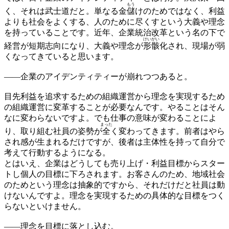
もう
く、それは武士道だと。単なる金
儲
けのためではなく、利益
よりも社会をよくする、人のために尽くすという大義や理念
を持っていることです。近年、企業統治改革という名の下で
けいがい
経営が短期志向になり、大義や理念が
形骸
化され、現場が弱
くなってきていると思います。
——
企業のアイデンティティーが崩れつつあると。
目先利益を追求するための組織運営から理念を実現するため
の組織運営に変革することが必要なんです。やることはそん
なに変わらないですよ。でも仕事の意味が変わることによ
まった
り、取り組む社員の姿勢が
全
く変わってきます。前者はやら
され感が生まれるだけですが、後者は主体性を持って自分で
考えて行動するようになる。
とはいえ、企業はどうしても売り上げ・利益目標からスター
トし個人の目標に下ろされます。お客さんのため、地域社会
のためという理念は抽象的ですから、それだけだと社員は動
けないんですよ。理念を実現するための具体的な目標をつく
らないといけません。
——
理念を目標に落とし込む。