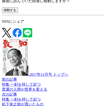
最後に読んでいた段落に移動しますか？
移動する
SNSにシェア
2017年11月号 トップへ
前の記事
特集 一剣を持して起つ
普通の人間が
世界を変える
次の記事
特集 一剣を持して起つ
松下幸之助が
貫いたもの