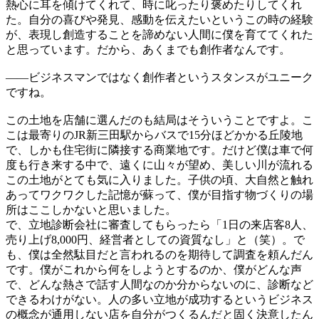
熱心に耳を傾けてくれて、時に叱ったり褒めたりしてくれ
た。自分の喜びや発見、感動を伝えたいというこの時の経験
が、表現し創造することを諦めない人間に僕を育ててくれた
と思っています。だから、あくまでも創作者なんです。
——
ビジネスマンではなく創作者というスタンスがユニーク
ですね。
この土地を店舗に選んだのも結局はそういうことですよ。こ
こは最寄りのJR新三田駅からバスで15分ほどかかる丘陵地
で、しかも住宅街に隣接する商業地です。だけど僕は車で何
度も行き来する中で、遠くに山々が望め、美しい川が流れる
この土地がとても気に入りました。子供の頃、大自然と触れ
あってワクワクした記憶が蘇って、僕が目指す物づくりの場
所はここしかないと思いました。
で、立地診断会社に審査してもらったら「1日の来店客8人、
売り上げ8,000円、経営者としての資質なし」と（笑）。で
も、僕は全然駄目だと言われるのを期待して調査を頼んだん
です。僕がこれから何をしようとするのか、僕がどんな声
で、どんな熱さで話す人間なのか分からないのに、診断など
できるわけがない。人の多い立地が成功するというビジネス
の概念が通用しない店を自分がつくるんだと固く決意したん