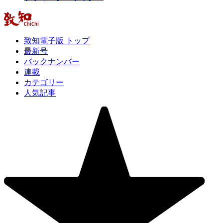
致知電子版 トップ
最新号
バックナンバー
連載
カテゴリー
人気記事