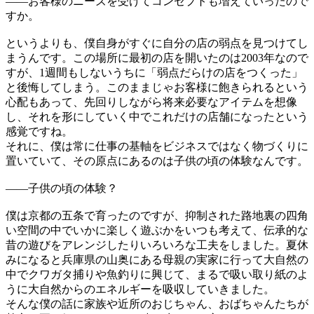
——
お客様のニーズを受けてコンセプトも増えていったので
すか。
というよりも、僕自身がすぐに自分の店の弱点を見つけてし
まうんです。この場所に最初の店を開いたのは2003年なので
すが、1週間もしないうちに「弱点だらけの店をつくった」
と後悔してしまう。このままじゃお客様に飽きられるという
心配もあって、先回りしながら将来必要なアイテムを想像
し、それを形にしていく中でこれだけの店舗になったという
感覚ですね。
それに、僕は常に仕事の基軸をビジネスではなく物づくりに
置いていて、その原点にあるのは子供の頃の体験なんです。
——
子供の頃の体験？
僕は京都の五条で育ったのですが、抑制された路地裏の四角
い空間の中でいかに楽しく遊ぶかをいつも考えて、伝承的な
昔の遊びをアレンジしたりいろいろな工夫をしました。夏休
みになると兵庫県の山奥にある母親の実家に行って大自然の
中でクワガタ捕りや魚釣りに興じて、まるで吸い取り紙のよ
うに大自然からのエネルギーを吸収していきました。
そんな僕の話に家族や近所のおじちゃん、おばちゃんたちが