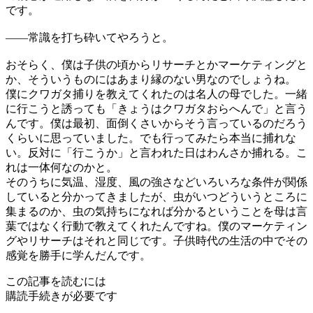
です。
——
常識を打ち砕いてやろうと。
おそらく、僕は子供の頃からリサーチとかマーケティングと
か、そういうものにはあまり縁のない男なのでしょうね。
僕にクワガタ捕りを教えてくれたのは名人の母でした。一緒
に行こうと誘っても「きょうはクワガタおらへんで」と言う
んです。僕は最初、面倒くさいからそう言っているのだろう
くらいに思っていました。でも行ってみたら本当に捕れな
い。反対に「行こうか」と言われた日はわんさか捕れる。こ
れは一体何なのかと。
そのうちに気温、湿度、風の強さなどいろいろな条件が関係
していると分かってきましたが、虫がいつどういうところに
集まるのか、虫の気持ちになれば分かるということを母は言
葉ではなく行動で教えてくれたんですね。僕のマーケティン
グやリサーチはそれと同じです。子供時代の生活の中でその
感覚を勝手に学んだんです。
この記事を読むには
購読手続きが必要です