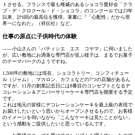
トさせる。フランスで最も権威のあるショコラ愛好会「クラ
ブ・デ・クロクール・ド・ショコラ」のコンクールでは23年
以来、計6回の最高位を獲得。著書に『「心配性」だから世
界一になれた』（祥伝社）など。
仕事の原点に
子供時代の体験
——
小山さんの「パティシエ エス コヤマ」に伺いました
が、広い敷地にお洒落な専門店が並ぶ様子は、まるでお菓子
のテーマパークのようですね。
1,500坪の敷地には現在、ショコラトリー、コンフィチュー
ル（ジャム）、マカロン、カフェなどの7つの店舗があるん
ですが、11月の創業記念日には8番目のコンセプトとなるデ
コレーション＆アニバーサリーケーキ専門店を開業する予定
です。
これは地元の皆様にデコレーションケーキを最上級の表現で
お届けしたいという思いからオープンさせるもので、お客様
のイメージを伺いながら「こんなケーキは見たことがない」
という感動をご提供したいと思っているんです。