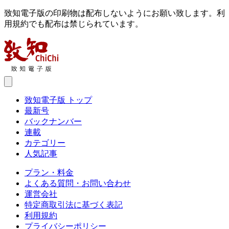
致知電子版の印刷物は配布しないようにお願い致します。利
用規約でも配布は禁じられています。
致知電子版 トップ
最新号
バックナンバー
連載
カテゴリー
人気記事
プラン・料金
よくある質問・お問い合わせ
運営会社
特定商取引法に基づく表記
利用規約
プライバシーポリシー