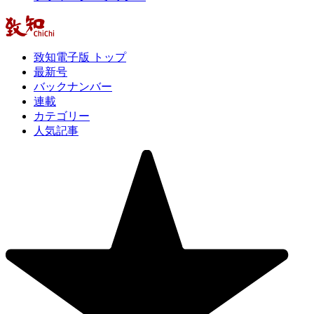
致知電子版 トップ
最新号
バックナンバー
連載
カテゴリー
人気記事