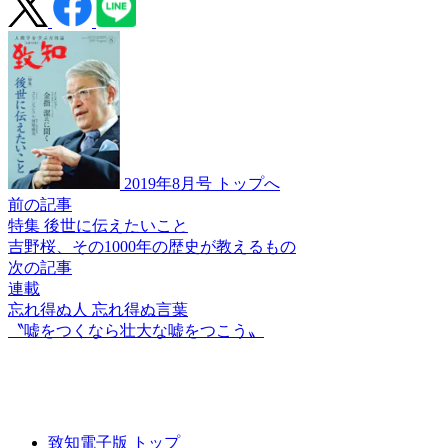
2019年8月号 トップへ
前の記事
特集 後世に伝えたいこと
吉野桜、その1000年の
歴史が教えるもの
次の記事
連載
忘れ得ぬ人 忘れ得ぬ言葉
〝嘘をつくなら壮大な
嘘をつこう〟
致知電子版 トップ