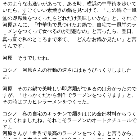
そのような出逢いがあって、ある時、横浜の中華街を歩いて
いたら、すごくいい素焼きの鍋を見つけて、「この鍋で一風
めん
堂の即席
麺
をつくったらどれだけ美味しいかな」と。それで
河原さんに、「中華街で見つけたお鍋で、自宅で一風堂のラ
ーメンをつくって食べるのが理想なの」と言ったら、翌日、
ま
す
真
っ
直
ぐ私のところまで来て、「どんなお鍋か見たい」と言
うんです。
河原
そうでしたね。
コシノ
河原さんの行動の速さにはもうびっくりしました
よ。
河原
そのお鍋で美味しい即席麺ができるのは分かったので
すが、「せっかくだから創作でラーメンをつくります」と、
その時はフカヒレラーメンをつくった。
コシノ
私の自宅のキッチンで麺をはじめ全部材料からつく
ってくれましたね。それこそラーメンのオートクチュールで
すよ。
河原さんが「世界で最高のラーメンをつくる」と言うから、