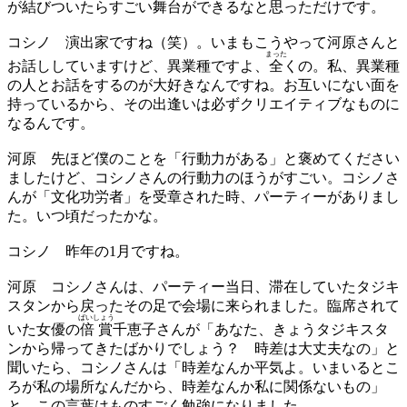
が結びついたらすごい舞台ができるなと思っただけです。
コシノ
演出家ですね（笑）。いまもこうやって河原さんと
まった
お話ししていますけど、異業種ですよ、
全
くの。私、異業種
の人とお話をするのが大好きなんですね。お互いにない面を
持っているから、その出逢いは必ずクリエイティブなものに
なるんです。
河原
先ほど僕のことを「行動力がある」と褒めてください
ましたけど、コシノさんの行動力のほうがすごい。コシノさ
んが「文化功労者」を受章された時、パーティーがありまし
た。いつ頃だったかな。
コシノ
昨年の1月ですね。
河原
コシノさんは、パーティー当日、滞在していたタジキ
スタンから戻ったその足で会場に来られました。臨席されて
ばいしょう
いた女優の
倍賞
千恵子さんが「あなた、きょうタジキスタ
ンから帰ってきたばかりでしょう？ 時差は大丈夫なの」と
聞いたら、コシノさんは「時差なんか平気よ。いまいるとこ
ろが私の場所なんだから、時差なんか私に関係ないもの」
と。この言葉はものすごく勉強になりました。