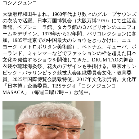
コシノジュンコ
大阪府岸和田生まれ。1960年代より数々のグループサウンズ
の衣装で活躍。日本万国博覧会（大阪万博1970）にて生活産
業館、ペプシコーラ館、タカラ館の３パビリオンのユニフォ
ームをデザイン。1978年から22年間、パリコレクションに参
加。1985年北京での中国最大のショウをきっかけに、ニュー
ヨーク（メトロポリタン美術館）、ベトナム、キューバ、ポ
ーランド、ミャンマーなどでファッションの枠を超えた日本
文化を発信するショウを開催してきた。DRUM TAOの舞台
衣装や琉球海炎祭、花火のデザインも手掛ける。東京オリン
ピック・パラリンピック競技大会組織委員会文化・教育委
員、2025年国際博覧会誘致特使。2017年文化功労者。文化庁
「日本博」企画委員。TBSラジオ「コシノジュンコ
MASACA」（毎週日曜17時～）放送中。