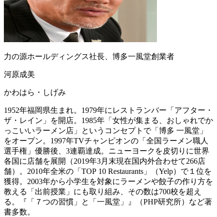
力の源ホールディングス社長、博多一風堂創業者
河原成美
かわはら・しげみ
1952年福岡県生まれ。1979年にレストランバー「アフター・
ザ・レイン」を開店。1985年「女性が集まる、おしゃれでか
っこいいラーメン店」というコンセプトで「博多 一風堂」
をオープン。1997年TVチャンピオンの「全国ラーメン職人
選手権」優勝後、3連覇達成。ニューヨークを皮切りに世界
各国に店舗を展開（2019年3月末現在国内外合わせて266店
舗）。2010年全米の「TOP 10 Restaurants」（Yelp）で１位を
獲得。2003年から小学生を対象にラーメンや餃子の作り方を
教える「出前授業」にも取り組み、その数は700校を超え
る。『「７つの習慣」と「一風堂」』（PHP研究所）など著
書多数。