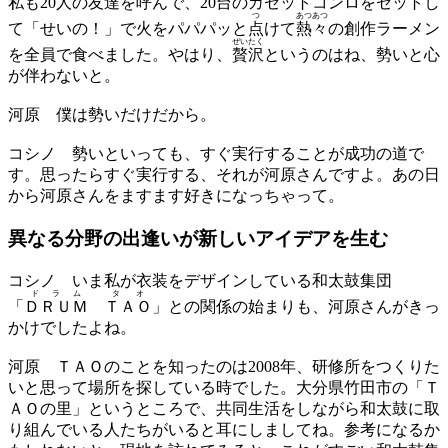
私も20人の友達を呼んで、20台のカセットコンロをセットし
つ
あつあつ
て「せいの！」で火をパパパッと
点
けて
熱々
の創作ラーメン
ぜいたく
を全員で食べました。やはり、
贅沢
というのはね、勢いと心
が伴わないと。
河原
僕は勢いだけだから。
コシノ
勢いといっても、すぐ実行することが成功の道で
す。思ったらすぐ実行する、それが河原さんですよ。あの日
から河原さんをますます好きになっちゃって。
異なる分野の出逢いが
新しいアイデアを生む
コシノ
いま私が衣装をデザインしている和太鼓集団
ドラム
タオ
「
ＤＲＵＭ
ＴＡＯ
」との関係の始まりも、河原さんがきっ
かけでしたよね。
河原
ＴＡＯのことを知ったのは2008年、研修所をつくりた
いと思って場所を探している時でした。大分県竹田市の「Ｔ
ＡＯの里」というところで、共同生活をしながら和太鼓に取
り組んでいる人たちがいると耳にしましてね。参考になるか