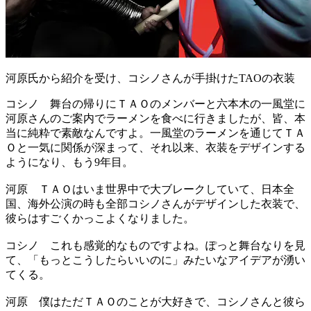
河原氏から紹介を受け、コシノさんが手掛けたTAOの衣装
コシノ
舞台の帰りにＴＡＯのメンバーと六本木の一風堂に
河原さんのご案内でラーメンを食べに行きましたが、皆、本
当に純粋で素敵なんですよ。一風堂のラーメンを通じてＴＡ
Ｏと一気に関係が深まって、それ以来、衣装をデザインする
ようになり、もう9年目。
河原
ＴＡＯはいま世界中で大ブレークしていて、日本全
国、海外公演の時も全部コシノさんがデザインした衣装で、
彼らはすごくかっこよくなりました。
コシノ
これも感覚的なものですよね。ぽっと舞台なりを見
て、「もっとこうしたらいいのに」みたいなアイデアが湧い
てくる。
河原
僕はただＴＡＯのことが大好きで、コシノさんと彼ら