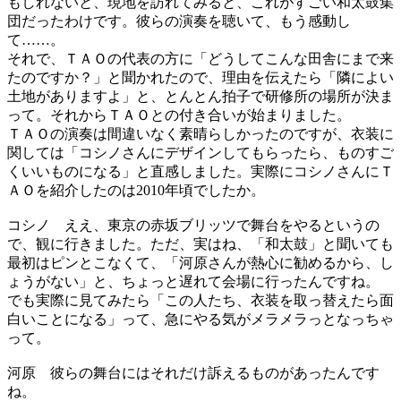
もしれないと、現地を訪れてみると、これがすごい和太鼓集
団だったわけです。彼らの演奏を聴いて、もう感動し
て……。
それで、ＴＡＯの代表の方に「どうしてこんな田舎にまで来
たのですか？」と聞かれたので、理由を伝えたら「隣によい
土地がありますよ」と、とんとん拍子で研修所の場所が決ま
って。それからＴＡＯとの付き合いが始まりました。
ＴＡＯの演奏は間違いなく素晴らしかったのですが、衣装に
関しては「コシノさんにデザインしてもらったら、ものすご
くいいものになる」と直感しました。実際にコシノさんにＴ
ＡＯを紹介したのは2010年頃でしたか。
コシノ
ええ、東京の赤坂ブリッツで舞台をやるというの
で、観に行きました。ただ、実はね、「和太鼓」と聞いても
最初はピンとこなくて、「河原さんが熱心に勧めるから、し
ょうがない」と、ちょっと遅れて会場に行ったんですね。
でも実際に見てみたら「この人たち、衣装を取っ替えたら面
白いことになる」って、急にやる気がメラメラっとなっちゃ
って。
河原
彼らの舞台にはそれだけ訴えるものがあったんです
ね。