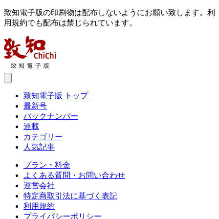
致知電子版の印刷物は配布しないようにお願い致します。利
用規約でも配布は禁じられています。
致知電子版 トップ
最新号
バックナンバー
連載
カテゴリー
人気記事
プラン・料金
よくある質問・お問い合わせ
運営会社
特定商取引法に基づく表記
利用規約
プライバシーポリシー