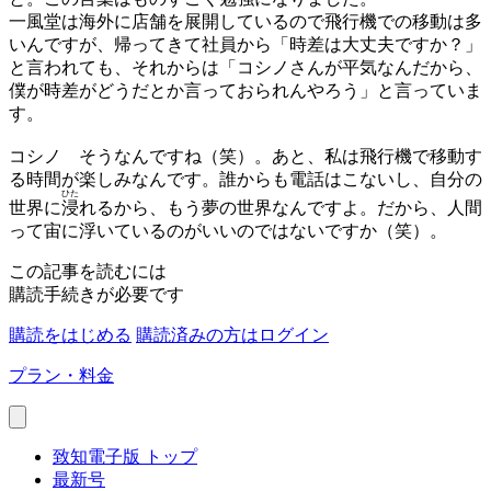
一風堂は海外に店舗を展開しているので飛行機での移動は多
いんですが、帰ってきて社員から「時差は大丈夫ですか？」
と言われても、それからは「コシノさんが平気なんだから、
僕が時差がどうだとか言っておられんやろう」と言っていま
す。
コシノ
そうなんですね（笑）。あと、私は飛行機で移動す
る時間が楽しみなんです。誰からも電話はこないし、自分の
ひた
世界に
浸
れるから、もう夢の世界なんですよ。だから、人間
って宙に浮いているのがいいのではないですか（笑）。
この記事を読むには
購読手続きが必要です
購読をはじめる
購読済みの方はログイン
プラン・料金
致知電子版 トップ
最新号