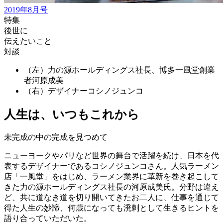
2019年8月号
特集
後世に
伝えたいこと
対談
（左）力の源ホールディングス社長、博多一風堂創業
者
河原成美
（右）デザイナー
コシノジュンコ
人生は、いつもこれから
未完成の中の完成を見つめて
ニューヨークやパリなど世界の舞台で活躍を続け、日本を代
表するデザイナーであるコシノジュンコさん。人気ラーメン
店「一風堂」をはじめ、ラーメン業界に革新を巻き起こして
きた力の源ホールディングス社長の河原成美氏。分野は違え
ど、共に道なき道を切り開いてきたお二人に、仕事を通じて
得た人生の妙諦、何歳になっても溌剌として生きるヒントを
語り合っていただいた。