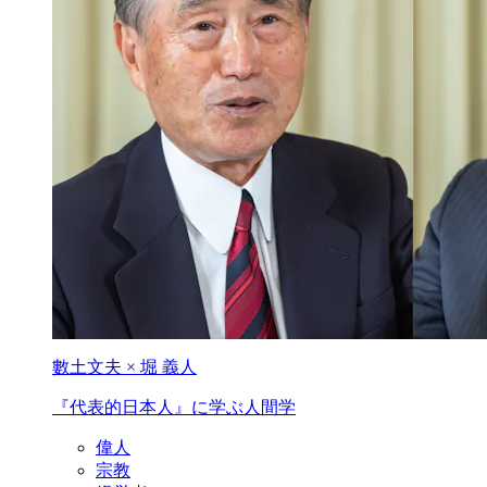
數土文夫 × 堀 義人
『代表的日本人』
に学ぶ人間学
偉人
宗教