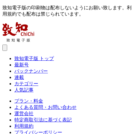
致知電子版の印刷物は配布しないようにお願い致します。利
用規約でも配布は禁じられています。
致知電子版 トップ
最新号
バックナンバー
連載
カテゴリー
人気記事
プラン・料金
よくある質問・お問い合わせ
運営会社
特定商取引法に基づく表記
利用規約
プライバシーポリシー