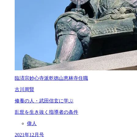
臨済宗妙心寺派乾徳山恵林寺住職
古川周賢
修養の人・武田信玄に学ぶ
乱世を生き抜く指導者の条件
偉人
2021年12月号