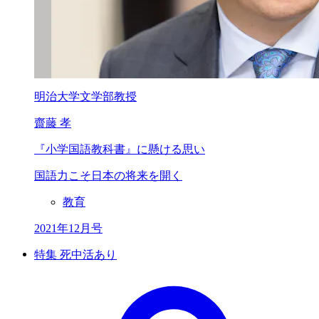
明治大学文学部教授
齋藤 孝
『小学国語教科書』
に懸ける思い
国語力こそ日本の将来を開く
教育
2021年12月号
特集 死中活あり