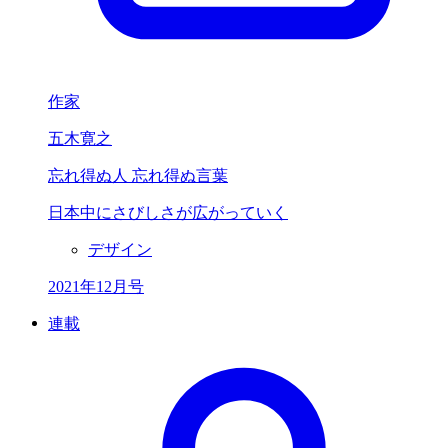
作家
五木寛之
忘れ得ぬ人 忘れ得ぬ言葉
日本中に
さびしさが広がっていく
デザイン
2021年12月号
連載