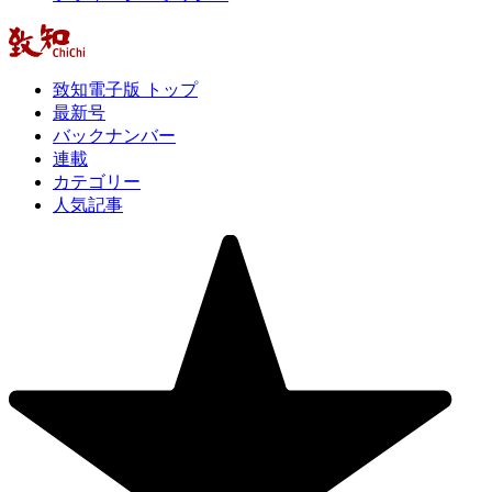
致知電子版 トップ
最新号
バックナンバー
連載
カテゴリー
人気記事