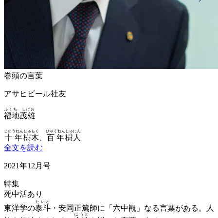
巻頭の言葉
アサヒビール社友
ふくち しげお
福地茂雄
じゅうねん
じゅもく
ひゃくねん
じゅにん
十年
樹木
、
百年
樹人
全文を読む
2021年12月号
特集
死中活あり
たいと
東洋学の
泰斗
・安岡正篤師に「六中観」なる言葉がある。人
ほうと