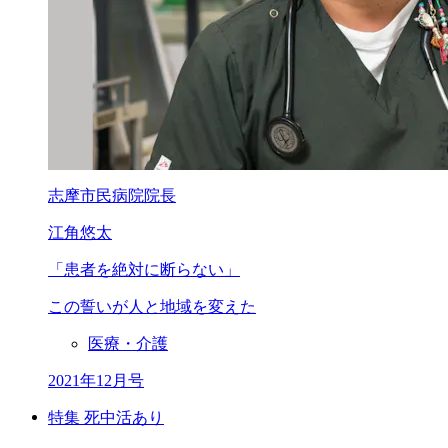
志摩市民病院院長
江角悠太
「患者を絶対に断らない」
この誓いが人と地域を変えた
医療・介護
2021年12月号
特集 死中活あり