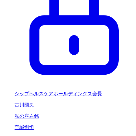
シップヘルスケアホールディングス会長
古川國久
私の座右銘
至誠惻怛