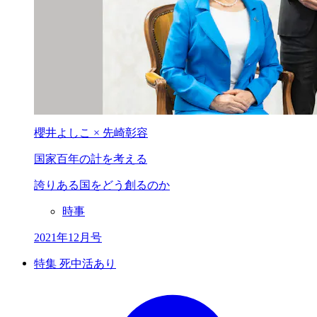
櫻井よしこ × 先崎彰容
国家百年の計を考える
誇りある国をどう創るのか
時事
2021年12月号
特集 死中活あり