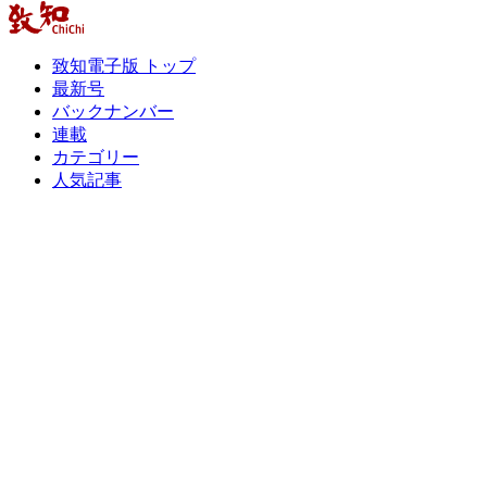
致知電子版 トップ
最新号
バックナンバー
連載
カテゴリー
人気記事