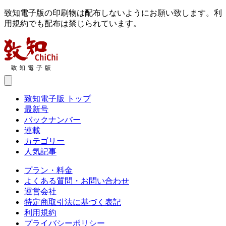
致知電子版の印刷物は配布しないようにお願い致します。利
用規約でも配布は禁じられています。
致知電子版 トップ
最新号
バックナンバー
連載
カテゴリー
人気記事
プラン・料金
よくある質問・お問い合わせ
運営会社
特定商取引法に基づく表記
利用規約
プライバシーポリシー