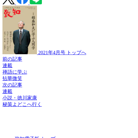
2021年4月号 トップへ
前の記事
連載
禅語に学ぶ
拈華微笑
次の記事
連載
小説・徳川家康
秘策よどこへ行く