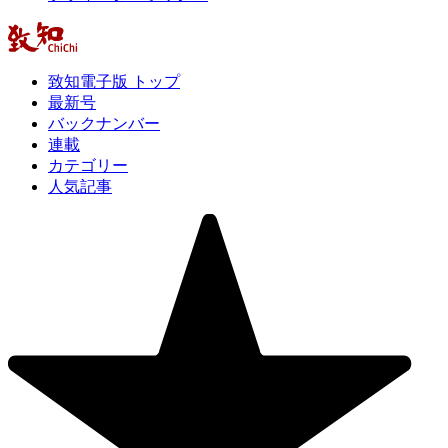
致知電子版 トップ
最新号
バックナンバー
連載
カテゴリー
人気記事