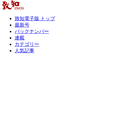
致知電子版 トップ
最新号
バックナンバー
連載
カテゴリー
人気記事