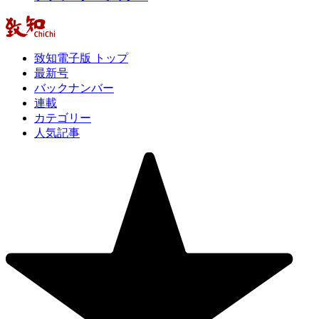
致知電子版 トップ
最新号
バックナンバー
連載
カテゴリー
人気記事