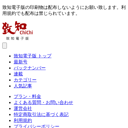
致知電子版の印刷物は配布しないようにお願い致します。利
用規約でも配布は禁じられています。
致知電子版 トップ
最新号
バックナンバー
連載
カテゴリー
人気記事
プラン・料金
よくある質問・お問い合わせ
運営会社
特定商取引法に基づく表記
利用規約
プライバシーポリシー