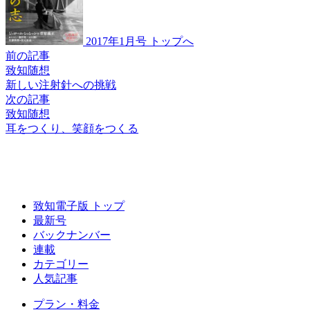
2017年1月号 トップへ
前の記事
致知随想
新しい注射針への
挑戦
次の記事
致知随想
耳をつくり、
笑顔をつくる
致知電子版 トップ
最新号
バックナンバー
連載
カテゴリー
人気記事
プラン・料金