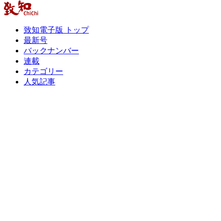
致知電子版 トップ
最新号
バックナンバー
連載
カテゴリー
人気記事