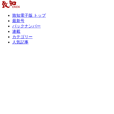
致知電子版 トップ
最新号
バックナンバー
連載
カテゴリー
人気記事