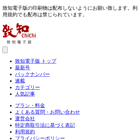
致知電子版の印刷物は配布しないようにお願い致します。利
用規約でも配布は禁じられています。
致知電子版 トップ
最新号
バックナンバー
連載
カテゴリー
人気記事
プラン・料金
よくある質問・お問い合わせ
運営会社
特定商取引法に基づく表記
利用規約
プライバシーポリシー