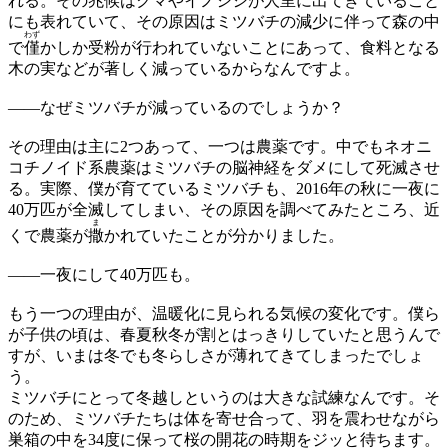
れる。その兆候はクマやイノシシが人里に出てきていること
にも表れていて、その原因はミツバチの減少に伴って森の中
わず
で
僅
かしか受粉が行われていないことにあって、食料となる
木の実などが著しく減っているからなんですよ。
——
なぜミツバチが減っているのでしょうか？
その理由は主に2つあって、一つは農薬です。中でもネオニ
コチノイド系農薬はミツバチの脳神経をダメにして死滅させ
る。実際、僕が育てているミツバチも、2016年の秋に一夜に
40万匹が全滅してしまい、その原因を調べてみたところ、近
ま
くで農薬が
撒
かれていたことが分かりました。
——
一夜にして40万匹も。
もう一つの理由が、温暖化に見られる気候の変化です。僕ら
が子供の頃は、春夏秋冬が割とはっきりしていたと思うんで
すが、いまは冬でも冬らしさが薄れてきてしまったでしょ
う。
ミツバチにとって冬越しというのは大きな試練なんです。そ
のため、ミツバチたちは体を寄せ合って、羽を震わせながら
巣箱の中を34度に保って桜の開花の時期をジッと待ちます。