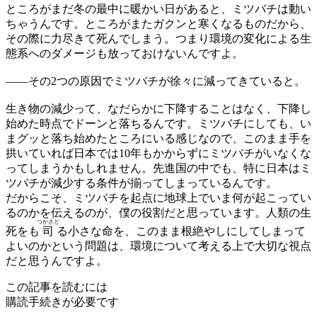
ところがまだ冬の最中に暖かい日があると、ミツバチは動い
ちゃうんです。ところがまたガクンと寒くなるものだから、
その際に力尽きて死んでしまう。つまり環境の変化による生
態系へのダメージも放っておけないんですよ。
——
その2つの原因でミツバチが徐々に減ってきていると。
生き物の減少って、なだらかに下降することはなく、下降し
始めた時点でドーンと落ちるんです。ミツバチにしても、い
まグッと落ち始めたところにいる感じなので、このまま手を
拱いていれば日本では10年もかからずにミツバチがいなくな
ってしまうかもしれません。先進国の中でも、特に日本はミ
ツバチが減少する条件が揃ってしまっているんです。
だからこそ、ミツバチを起点に地球上でいま何が起こってい
るのかを伝えるのが、僕の役割だと思っています。人類の生
つかさど
死をも
司
る小さな命を、このまま根絶やしにしてしまって
よいのかという問題は、環境について考える上で大切な視点
だと思うんですよ。
この記事を読むには
購読手続きが必要です