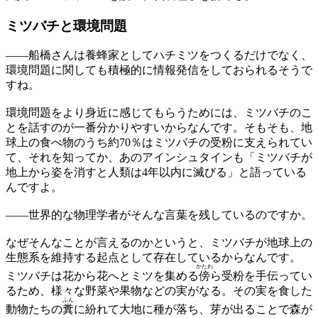
ミツバチと環境問題
——
船橋さんは養蜂家としてハチミツをつくるだけでなく、
環境問題に関しても積極的に情報発信をしておられるそうで
すね。
環境問題をより身近に感じてもらうためには、ミツバチのこ
とを話すのが一番分かりやすいからなんです。そもそも、地
球上の食べ物のうち約70％はミツバチの受粉に支えられてい
て、それを知ってか、あのアインシュタインも「ミツバチが
地上から姿を消すと人類は4年以内に滅びる」と語っている
んですよ。
——
世界的な物理学者がそんな言葉を残しているのですか。
なぜそんなことが言えるのかというと、ミツバチが地球上の
生態系を維持する起点として存在しているからなんです。
かたわ
ミツバチは花から花へとミツを集める
傍
ら受粉を手伝ってい
るため、様々な野菜や果物などの実がなる。その実を食した
ふん
動物たちの
糞
に紛れて大地に種が落ち、芽が出ることで森が