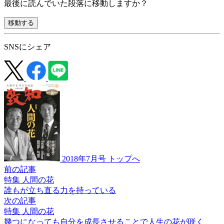
最後に読んでいた段落に移動しますか？
移動する
SNSにシェア
2018年7月号 トップへ
前の記事
特集 人間の花
誰もが立ち直る力を
持っている
次の記事
特集 人間の花
幾つになっても自分を
成長させることで
人生の花が咲く