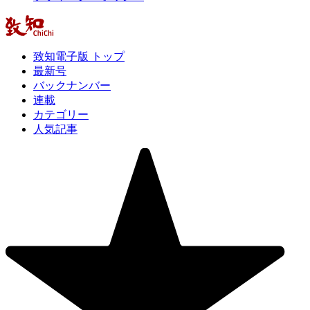
致知電子版 トップ
最新号
バックナンバー
連載
カテゴリー
人気記事