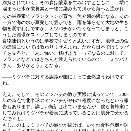
維持されていく。その森は酸素を生み出すとともに、土壌に
溜まった水が栄養素と一緒に染み出て川から海へと注がれ、
えさ
その栄養素でプランクトンが育ち、魚介類の
餌に
なる。その
一方で海の水が蒸発して雲ができ、雨を降らせて大地や生き
物を潤すわけですが、ミツバチがいなくなってしまうと、こ
うした循環がストップしてしまうのです。
食物連鎖というのは学校でも習うと思いますが、地球上の命
の連鎖については教わりませんよね。だから日本ではミツバ
チを見ると、「あ、怖い。逃げよう」ってなるのに対して、
フランスなどではきちんと教えられているので、「ミツバチ
さん、ありがとう」となる。
——
ミツバチに対する認識が国によって全然違うわけです
ね。
ええ。そして、そのミツバチの数が実際に減っていて、2008
年の時点で北半球のミツバチが3分の1程度になったという報
告もあります。詳しい統計は出ていませんが、僕ら養蜂家に
してみればミツバチが着実に減っていることは肌身で分かる
んですよ。
もしこのままミツバチの減少が続けば、いずれ食料危機が訪