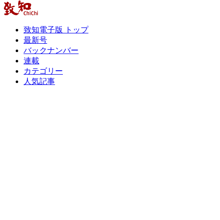
致知電子版 トップ
最新号
バックナンバー
連載
カテゴリー
人気記事