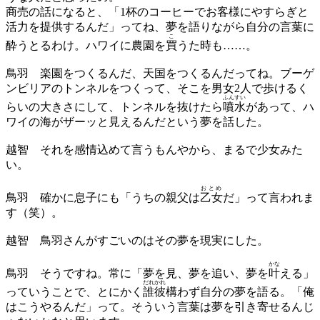
商売の話になると、「1杯のコーヒーでお客様にやすらぎと
活力を提供するんだ」ってね、夢を語りながら自分の言葉に
こ
酔うとるわけ。ハワイに農園を
買
うた時も……。
鳥羽
楽園をつくるんだ、天国をつくるんだってね。ブーゲ
ンビリアのトンネルをつくって、そこを男女2人で歩けるく
ふんすい
らいの大きさにして、トンネルを抜けたら
噴水
があって、ハ
ワイの海がザーッと見えるんだという夢を話した。
越智
それを感情込めて言うもんやから、まるで少女みた
い。
おとめ
鳥羽
確かに息子にも「うちの親父は
乙女
だ」って言われま
す（笑）。
越智
鳥羽さんがすごいのはその夢を現実にした。
かな
鳥羽
そうですね。常に「夢を見、夢を追い、夢を
叶
える」
だれかれ
っていうことで、とにかく
誰彼
構わず自分の夢を語る。「俺
はこうやるんだ」って。そういう言葉は夢を引き寄せるんじ