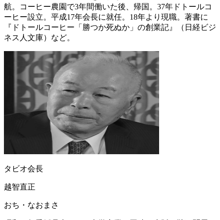
航。コーヒー農園で3年間働いた後、帰国。37年ドトールコ
ーヒー設立。平成17年会長に就任。18年より現職。著書に
『ドトールコーヒー「勝つか死ぬか」の創業記』（日経ビジ
ネス人文庫）など。
タビオ会長
越智直正
おち・なおまさ