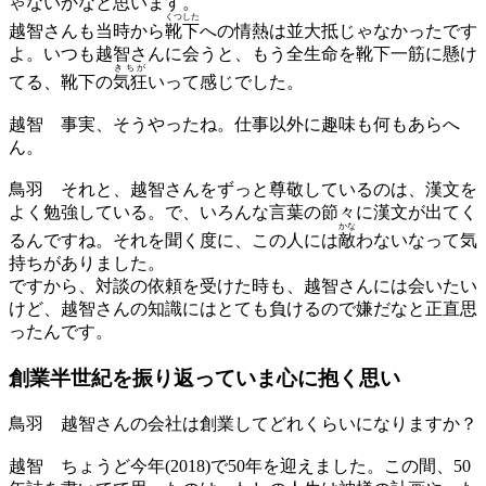
ゃないかなと思います。
くつした
越智さんも当時から
靴下
への情熱は並大抵じゃなかったです
よ。いつも越智さんに会うと、もう全生命を靴下一筋に懸け
きちが
てる、靴下の
気狂
いって感じでした。
越智
事実、そうやったね。仕事以外に趣味も何もあらへ
ん。
鳥羽
それと、越智さんをずっと尊敬しているのは、漢文を
よく勉強している。で、いろんな言葉の節々に漢文が出てく
かな
るんですね。それを聞く度に、この人には
敵
わないなって気
持ちがありました。
ですから、対談の依頼を受けた時も、越智さんには会いたい
けど、越智さんの知識にはとても負けるので嫌だなと正直思
ったんです。
創業半世紀を振り返って
いま心に抱く思い
鳥羽
越智さんの会社は創業してどれくらいになりますか？
越智
ちょうど今年(2018)で50年を迎えました。この間、50