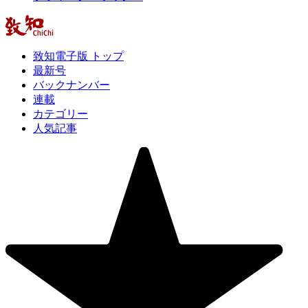
致知電子版 トップ
最新号
バックナンバー
連載
カテゴリー
人気記事