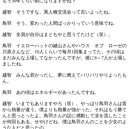
もう30年くらい前になりますかね？
越智
そうですな。異人種交流会って言いよったね。
鳥羽
そう。変わった人間ばっかりっていう意味でね。
越智
全員が自分はまともやと思うてたけど（笑）。
鳥羽
イエローハットの鍵山さんやハウス オブ ローゼの
川原さんなど、10人くらいで毎月1回集まってた。その頃は
まだみんな上場してなかったんですが、後に6～7人が上場し
ましたね。
越智
みんな若かったし、夢に燃えてバリバリやりよったも
ん。
鳥羽
あの頃はエネルギーがあったんですね。
越智
いまでもありますやろ（笑）。やっぱり鳥羽さんは昔
から熱量が違う。僕よりも熱量が強かった。それはもう勝て
んと思っとったよ。鳥羽さんの話に感動して涙を流したこと
が何回もある。せやけどね、僕は鳥羽さんのことを少女のよ
うな人だと思ったの。