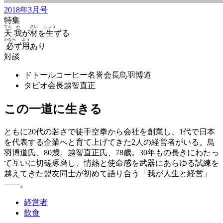
2018年3月号
特集
てん
わ
ざい
しょう
天
我
が
材
を
生
ずる
かなら
よう
必
ず
用
あり
対談
ドトールコーヒー名誉会長
鳥羽博道
タビオ会長
越智直正
この一道に生きる
ともに20代の若さで徒手空拳から会社を創業し、1代で日本
を代表する企業へと育て上げてきた2人の経営者がいる。鳥
羽博道氏、80歳。越智直正氏、78歳。30年もの長きにわたっ
て互いに切磋琢磨し、情熱と使命感を武器にあらゆる試練を
越えてきた盟友同士が初めて語り合う「我が人生と経営」
——。
経営者
飲食