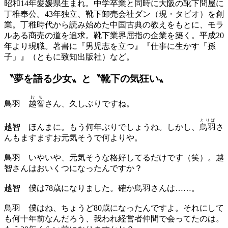
昭和14年愛媛県生まれ。中学卒業と同時に大阪の靴下問屋に
丁稚奉公。43年独立、靴下卸売会社ダン（現・タビオ）を創
業。丁稚時代から読み始めた中国古典の教えをもとに、モラ
ルある商売の道を追求。靴下業界屈指の企業を築く。平成20
年より現職。著書に『男児志を立つ』『仕事に生かす「孫
子」』（ともに致知出版社）など。
〝夢を語る少女〟と〝靴下の気狂い〟
おち
鳥羽
越智
さん、久しぶりですね。
とりば
越智
ほんまに。もう何年ぶりでしょうね。しかし、
鳥羽
さ
んもますますお元気そうで何よりや。
鳥羽
いやいや、元気そうな格好してるだけです（笑）。越
智さんはおいくつになったんですか？
越智
僕は78歳になりました。確か鳥羽さんは……。
鳥羽
僕はね、ちょうど80歳になったんですよ。それにして
も何十年前なんだろう、我われ経営者仲間で会ってたのは。