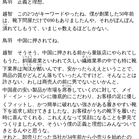
鳥羽
正義と理想。
越智
この2つがキーワードやったね。僕が創業した50年前
は、靴下問屋だけで690もありましたんや。それがぼんぼん
つぶ
潰
れてしもうて、いまじゃ数えるほどしかない。
鳥羽
中国に押されてね。
越智
そうそう。中国に押される前から量販店にやられてし
しゃよう
せんい
もうた。
斜陽
産業といわれて久しい
繊維
業界の中でも特に靴
とうた
ひど
下業界は
淘汰
が
酷
いんです。安かったらええということで、
商品の質がどんどん落ちていったんですけど、そんなことは
許さない、わしは商売人の前に男でないといかんと。
せっけん
中国産の安い製品が市場を
席巻
していくのに対して、メイ
ド・イン・ジャパンに徹底的にこだわり、お客様の足に優し
は
くフィットし、かつ簡単に破れない強さがある
履
きやすい靴
下を追求し続けてきましたな。お客様がうちの靴下を履いた
時に喜んでくれる、これええなって笑顔になることを夢見て
つくりましたんや。そういう僕の正義と理想にみんなついて
きとるんやと思うな。
それと、卸売りだった当社が34年前から小売りを始めたの