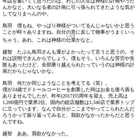
年誌を書いてて思ったのは、わしの人生は神様の計画やった
んかなと。大いなる者の計画に引っ張られてきたような気が
してなりまへんのや。
鳥羽
僕もね、やっぱり神様がついてるんじゃないかと思う
ことが時々ありますね。自分の意に反して物事がうまくいっ
しわざ
ちゃう。あれ、これは神様の
仕業
かなと。
越智
たぶん鳥羽さんも運がよかったって言うと思うの。そ
れは説明できんからでしょう。僕もそう。いろんな苦労や失
敗もあったけど、全部乗り越えられたっていうのは神様の計
画だからじゃないかな。
鳥羽
何だか同じようなことを考えてる（笑）。
僕が24歳でドトールコーヒーを創業した時はお金も後ろ盾も
ありませんでしたが、昨年(2017)55周年を迎え、売上高は
1,200億円で業界2位、国内の総店舗数は1,346店で業界トップ
に立っています。なんで自分がここまでやってこられたんだ
ろうかって振り返ってみると、我欲がなかったからだと思う
んですね。
越智
ああ、我欲がなかった。