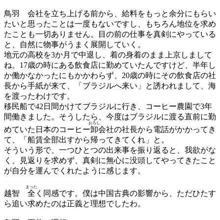
鳥羽
会社を立ち上げる前から、給料をもっと余分にもらい
たいと思ったことは一度もないですし、もちろん地位を求め
たことも一切ありません。目の前の仕事を真剣にやっている
と、自然に物事がうまく展開していく。
地元の高校を3か月で中退し、着の身着のまま上京しまして
ね。17歳の時にある飲食店に勤めていたんですけど、半年し
か働かなかったにもかかわらず、20歳の時にその飲食店の社
長から手紙が来て、「ブラジルへ来い」と誘われまして、海
を渡ったわけです。
移民船で42日間かけてブラジルに行き、コーヒー農園で3年
間働きました。そうしたら、今度はブラジルに渡る直前に勤
おろし
めていた日本のコーヒー
卸
会社の社長から電話がかかってき
て、「船賃全部出すから帰ってきてくれ」と。
そういう形で、一つひとつの出来事を振り返ると、我欲がな
く、見返りを求めず、真剣に無心に没頭してやってきたこと
が自分を運んでくれたように感じます。
まった
越智
全
く同感です。僕は中国古典の影響から、ただひたす
ら追い求めたのは正義と理想でしたわ。