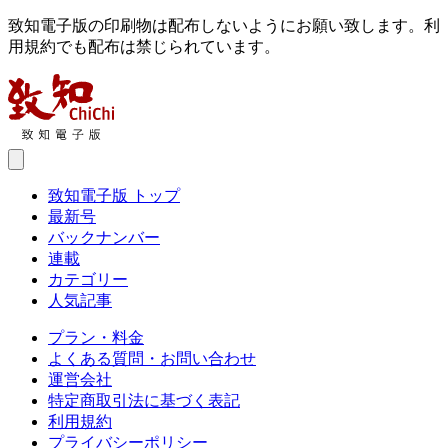
致知電子版の印刷物は配布しないようにお願い致します。利
用規約でも配布は禁じられています。
致知電子版 トップ
最新号
バックナンバー
連載
カテゴリー
人気記事
プラン・料金
よくある質問・お問い合わせ
運営会社
特定商取引法に基づく表記
利用規約
プライバシーポリシー