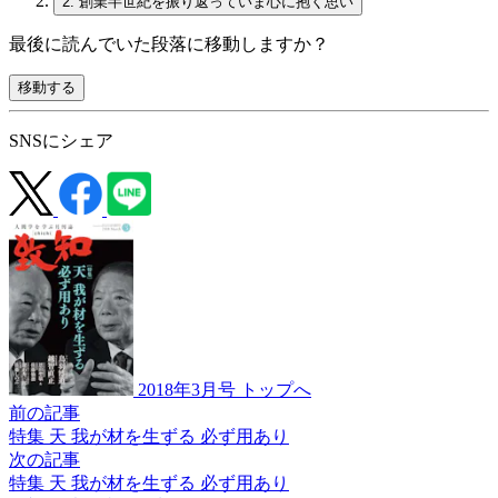
2.
創業半世紀を振り返っていま心に抱く思い
最後に読んでいた段落に移動しますか？
移動する
SNSにシェア
2018年3月号 トップへ
前の記事
特集 天 我が材を生ずる 必ず用あり
次の記事
特集 天 我が材を生ずる 必ず用あり