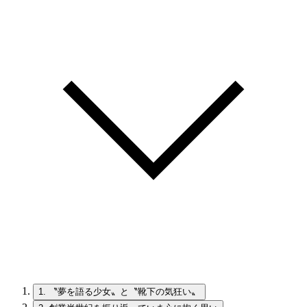
1.
〝夢を語る少女〟と〝靴下の気狂い〟