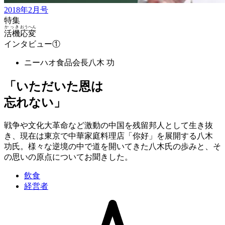
2018年2月号
特集
かっき
おうへん
活機
応変
インタビュー①
ニーハオ食品会長
八木 功
「いただいた恩は
忘れない」
戦争や文化大革命など激動の中国を残留邦人として生き抜
き、現在は東京で中華家庭料理店「你好」を展開する八木
功氏。様々な逆境の中で道を開いてきた八木氏の歩みと、そ
の思いの原点についてお聞きした。
飲食
経営者