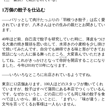
1万個の餃子を仕込む
——
パリッとして肉汁たっぷりの「羽根つき餃子」は広く愛
されていますが、八木さんはその生みの親だとお聞きしてい
ます。
40年ほど前、自己流で餃子を研究していた時に、薄皮をつけ
る大連の焼き饅頭を思い出して、水溶きの小麦粉を少し掛け
て焼いてみたんです。自分でも納得できる味と形ができてお
世話になった人に振る舞ったところ、大変喜んでいただきま
ニーハオ
してね。これがきっかけとなって
你好
を開店することになり
ました。今年(2018)で33年になります。
——
いろいろなところに出店されているようですね。
東京に12店舗あります。100人ほどのスタッフが働いてくれ
ていますが、餃子はすべて蒲田にある本店でつくっているん
です。なぜかというと、どの店に行っても同じ味の餃子を食
べてほしいから。嬉しいことに、「まずい」「味が違う」と
文句を言ってくるお客様は一人もいません。