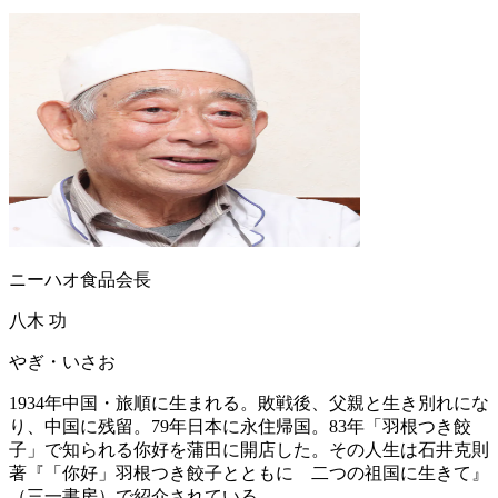
ニーハオ食品会長
八木 功
やぎ・いさお
1934年中国・旅順に生まれる。敗戦後、父親と生き別れにな
り、中国に残留。79年日本に永住帰国。83年「羽根つき餃
子」で知られる你好を蒲田に開店した。その人生は石井克則
著『「你好」羽根つき餃子とともに 二つの祖国に生きて』
（三一書房）で紹介されている。