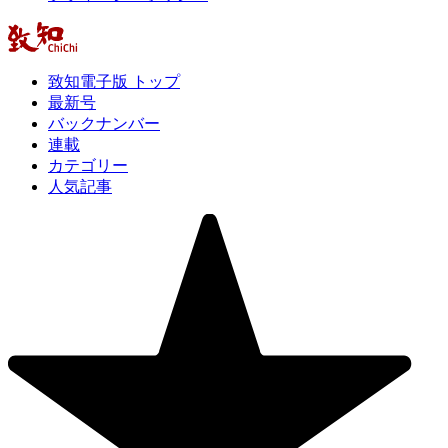
致知電子版 トップ
最新号
バックナンバー
連載
カテゴリー
人気記事