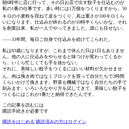
朝6時半に店に行って、その日お店で出す餃子を仕込むのが
私の1番の仕事です。多い時には1万個をつくりますから、50
こ
キロの小麦粉を
捏
ねて皮をつくり、具は重さが100キロくら
いになります。仕込みが終わるのが10時半くらいかな。それ
を創業以来、私が一人でやってきました。誰にも任せない。
——
33年間、毎日ご自身で仕込みを続けてこられた。
私は83歳になりますが、これまで休んだ日は1日もありませ
ん。他の人に仕込みをやらせると味つけが変わってくるか
ら、いくら忙しくても手を抜かない。
それに、美味しい餃子をつくるにはいい材料が欠かせませ
ひ
ん。肉は
挽
き肉ではなくブロックを買って自分たちで2時間
くらいかけて挽きます。野菜も機械ではなく自分たちの手で
刻みます。いろいろなやり方を試してきて、美味しい餃子を
つくるにはこれが1番だと納得できたんです。
この記事を読むには
購読手続きが必要です
購読をはじめる
購読済みの方はログイン