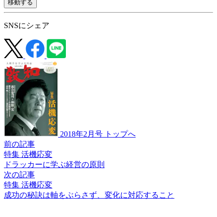
移動する
SNSにシェア
2018年2月号 トップへ
前の記事
特集 活機応変
ドラッカーに学ぶ
経営の原則
次の記事
特集 活機応変
成功の秘訣は軸をぶらさず、
変化に対応すること