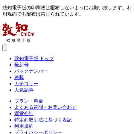
致知電子版の印刷物は配布しないようにお願い致します。利
用規約でも配布は禁じられています。
致知電子版 トップ
最新号
バックナンバー
連載
カテゴリー
人気記事
プラン・料金
よくある質問・お問い合わせ
運営会社
特定商取引法に基づく表記
利用規約
プライバシーポリシー