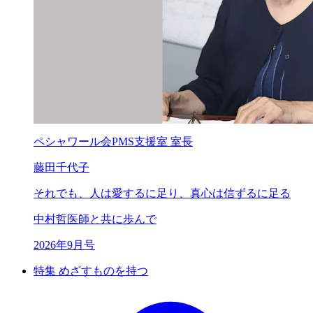
ペシャワール会PMS支援室 室長
藤田千代子
それでも、
人は愛するに足り、
真心は信ずるに足る
中村哲医師と共に歩んで
2026年9月号
特集 めざすものを持つ