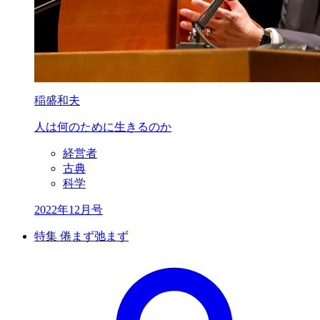
稲盛和夫
人は何のために
生きるのか
経営者
古典
科学
2022年12月号
特集 倦まず弛まず