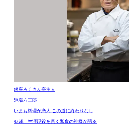
銀座ろくさん亭主人
道場六三郎
いまも料理が恋人
この道に終わりなし
93歳、生涯現役を貫く和食の神様が語る