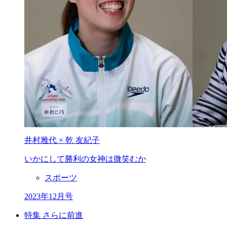
井村雅代 × 乾 友紀子
いかにして
勝利の女神は
微笑むか
スポーツ
2023年12月号
特集 さらに前進