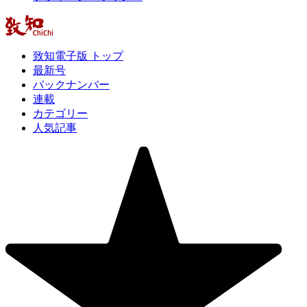
致知電子版 トップ
最新号
バックナンバー
連載
カテゴリー
人気記事