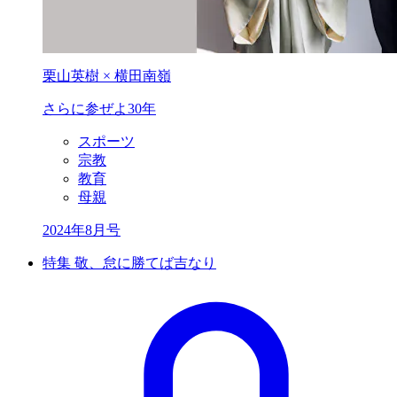
栗山英樹 × 横田南嶺
さらに参ぜよ30年
スポーツ
宗教
教育
母親
2024年8月号
特集 敬、怠に勝てば吉なり