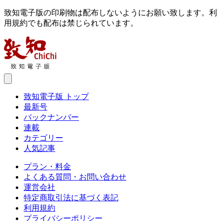
致知電子版の印刷物は配布しないようにお願い致します。利
用規約でも配布は禁じられています。
致知電子版 トップ
最新号
バックナンバー
連載
カテゴリー
人気記事
プラン・料金
よくある質問・お問い合わせ
運営会社
特定商取引法に基づく表記
利用規約
プライバシーポリシー