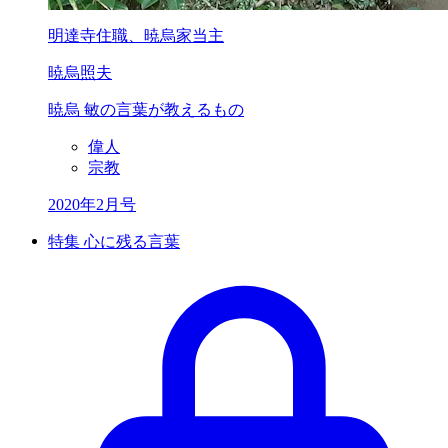
明達寺住職、暁烏家当主
暁烏照夫
暁烏 敏の言葉が教えるもの
偉人
宗教
2020年2月号
特集 心に残る言葉