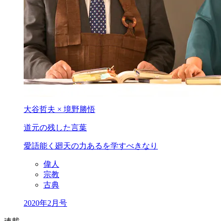
大谷哲夫 × 境野勝悟
道元の残した言葉
愛語能く廻天の力あるを
学すべきなり
偉人
宗教
古典
2020年2月号