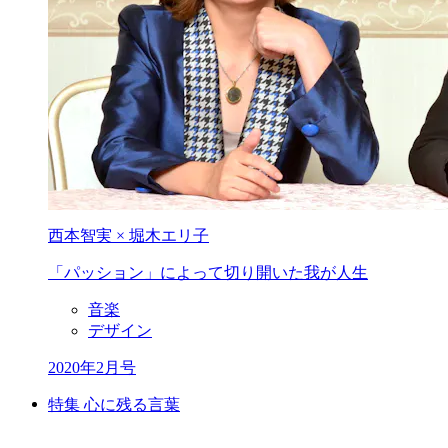
西本智実 × 堀木エリ子
「パッション」によって
切り開いた我が人生
音楽
デザイン
2020年2月号
特集 心に残る言葉