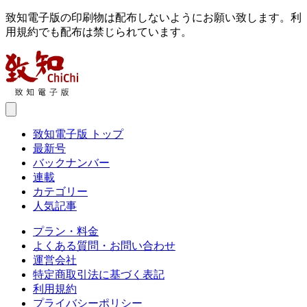
致知電子版の印刷物は配布しないようにお願い致します。利
用規約でも配布は禁じられています。
致知電子版 トップ
最新号
バックナンバー
連載
カテゴリー
人気記事
プラン・料金
よくある質問・お問い合わせ
運営会社
特定商取引法に基づく表記
利用規約
プライバシーポリシー