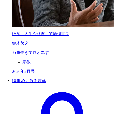
牧師、人生やり直し道場理事長
鈴木啓之
万事働きて益と為す
宗教
2020年2月号
特集 心に残る言葉