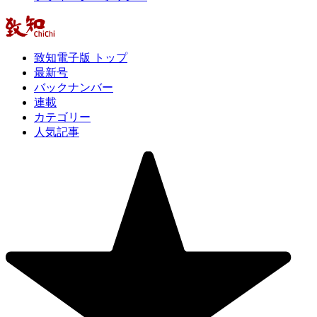
致知電子版 トップ
最新号
バックナンバー
連載
カテゴリー
人気記事