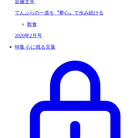
近藤文夫
てんぷらの一道を
〝夢心〟で歩み続ける
飲食
2020年2月号
特集 心に残る言葉