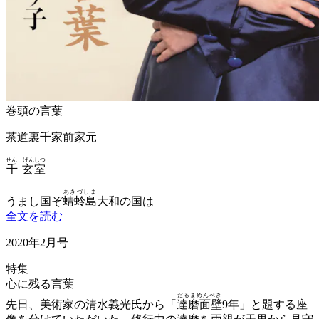
巻頭の言葉
茶道裏千家前家元
せん げんしつ
千 玄室
あきづしま
うまし国ぞ
蜻蛉島
大和の国は
全文を読む
2020年2月号
特集
心に残る言葉
だるまめんぺき
先日、美術家の清水義光氏から「
達磨面壁
9年」と題する座