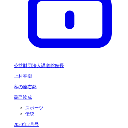
公益財団法人講道館館長
上村春樹
私の座右銘
盡己竢成
スポーツ
伝統
2020年2月号