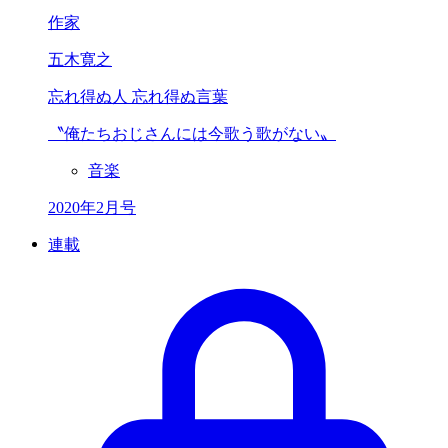
作家
五木寛之
忘れ得ぬ人 忘れ得ぬ言葉
〝俺たちおじさんには
今歌う歌がない〟
音楽
2020年2月号
連載