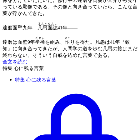
像を分けていただいた。修行中の達磨を両親が天界から見守
っている彫像である。その像と向き合っていたら、こんな言
葉が浮かんできた。
ぼんぐめんし
達磨面壁九年
凡愚面誌
41年――
ざぜん
さと
達磨は面壁9年
坐禅
を組み、
悟
りを得た。凡愚は41年『致
知』に向き合ってきたが、人間学の道を歩む凡愚の旅はまだ
終わらない、そういう自戒を込めた言葉である。
全文を読む
特集 心に残る言葉
特集 心に残る言葉