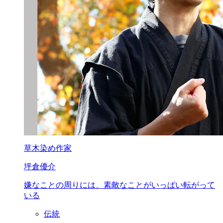
草木染め作家
坪倉優介
嫌なことの周りには、
素敵なことが
いっぱい転がって
いる
伝統