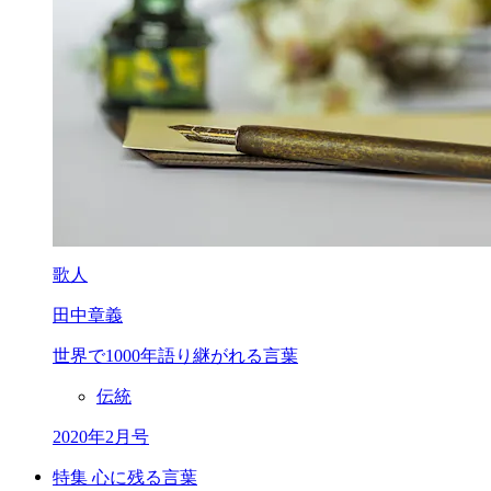
歌人
田中章義
世界で1000年
語り継がれる言葉
伝統
2020年2月号
特集 心に残る言葉