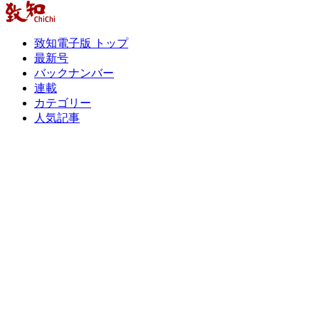
致知電子版 トップ
最新号
バックナンバー
連載
カテゴリー
人気記事