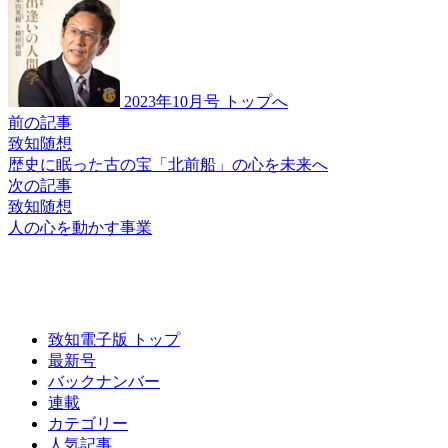
2023年10月号 トップへ
前の記事
致知随想
歴史に眠った古の宝
「北前船」の心を未来へ
次の記事
致知随想
人の心を動かす事業
致知電子版 トップ
最新号
バックナンバー
連載
カテゴリー
人気記事