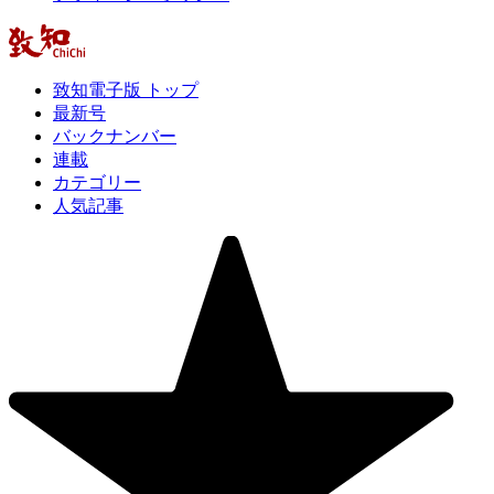
致知電子版 トップ
最新号
バックナンバー
連載
カテゴリー
人気記事