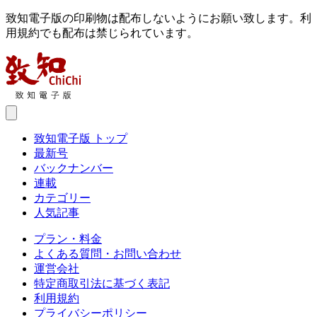
致知電子版の印刷物は配布しないようにお願い致します。利
用規約でも配布は禁じられています。
致知電子版 トップ
最新号
バックナンバー
連載
カテゴリー
人気記事
プラン・料金
よくある質問・お問い合わせ
運営会社
特定商取引法に基づく表記
利用規約
プライバシーポリシー