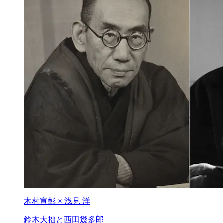
木村宣彰 × 浅見 洋
鈴木大拙と
西田幾多郎