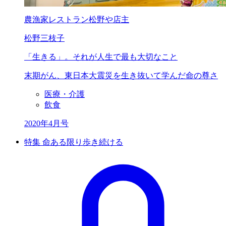
農漁家レストラン松野や店主
松野三枝子
「生きる」。
それが人生で最も大切なこと
末期がん、東日本大震災を
生き抜いて学んだ命の尊さ
医療・介護
飲食
2020年4月号
特集 命ある限り歩き続ける