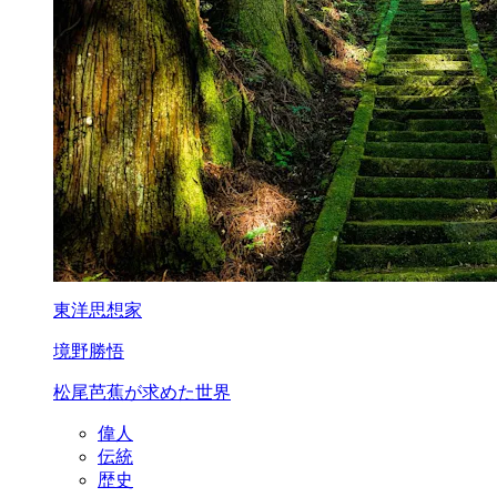
東洋思想家
境野勝悟
松尾芭蕉が求めた世界
偉人
伝統
歴史