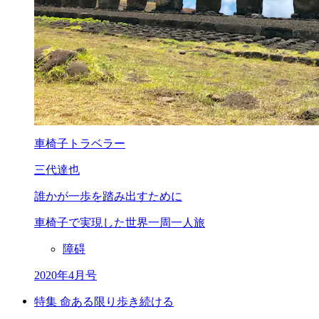
車椅子トラベラー
三代達也
誰かが一歩を踏み出すために
車椅子で実現した世界一周一人旅
障碍
2020年4月号
特集 命ある限り歩き続ける