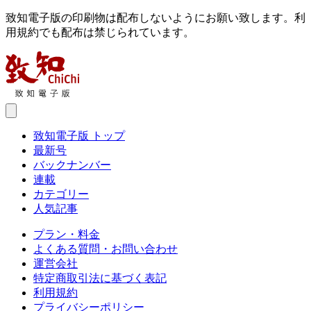
致知電子版の印刷物は配布しないようにお願い致します。利
用規約でも配布は禁じられています。
致知電子版 トップ
最新号
バックナンバー
連載
カテゴリー
人気記事
プラン・料金
よくある質問・お問い合わせ
運営会社
特定商取引法に基づく表記
利用規約
プライバシーポリシー