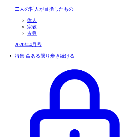
二人の哲人が目指したもの
偉人
宗教
古典
2020年4月号
特集 命ある限り歩き続ける