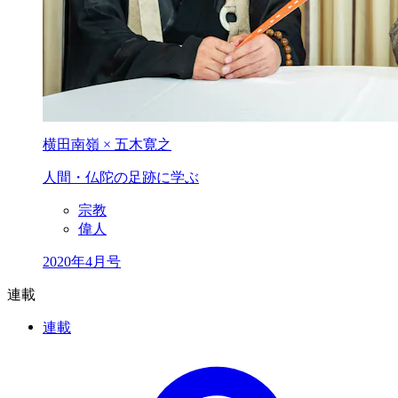
横田南嶺 × 五木寛之
人間・仏陀の足跡に学ぶ
宗教
偉人
2020年4月号
連載
連載