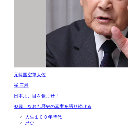
元韓国空軍大佐
崔 三然
日本よ、目を覚ませ！
92歳、なおも歴史の真実を語り続ける
人生１００年時代
歴史