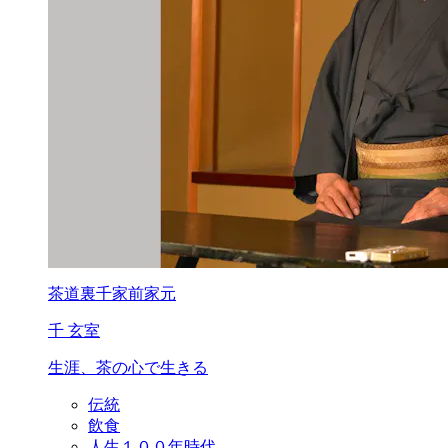
茶道裏千家前家元
千 玄室
生涯、茶の心で生きる
伝統
飲食
人生１００年時代