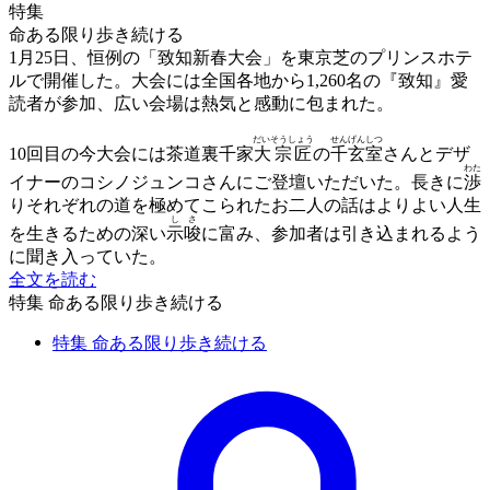
特集
命ある限り歩き続ける
1月25日、恒例の「致知新春大会」を東京芝のプリンスホテ
ルで開催した。大会には全国各地から1,260名の『致知』愛
読者が参加、広い会場は熱気と感動に包まれた。
だいそうしょう
せんげんしつ
10回目の今大会には茶道裏千家
大宗匠
の
千玄室
さんとデザ
わた
イナーのコシノジュンコさんにご登壇いただいた。長きに
渉
りそれぞれの道を極めてこられたお二人の話はよりよい人生
しさ
を生きるための深い
示唆
に富み、参加者は引き込まれるよう
に聞き入っていた。
全文を読む
特集 命ある限り歩き続ける
特集 命ある限り歩き続ける