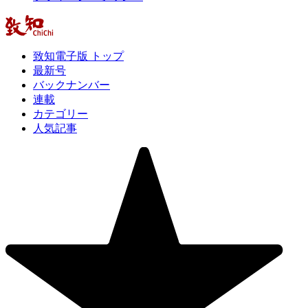
致知電子版 トップ
最新号
バックナンバー
連載
カテゴリー
人気記事