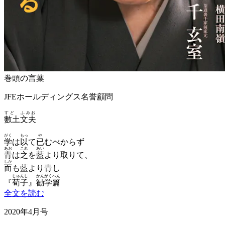
巻頭の言葉
JFEホールディングス名誉顧問
すど ふみお
數土文夫
がく
もっ
や
学
は
以
て
已
むべからず
あお
これ
あい
青
は
之
を
藍
より取りて、
しか
而
も藍より青し
じゅんし
かんがくへん
『
荀子
』
勧学篇
全文を読む
2020年4月号