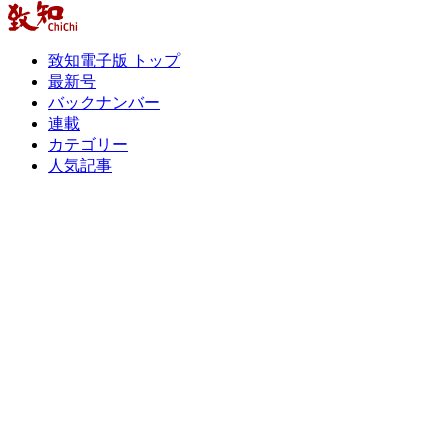
致知電子版 トップ
最新号
バックナンバー
連載
カテゴリー
人気記事