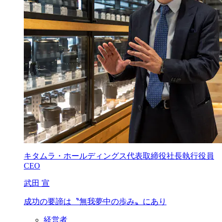
キタムラ・ホールディングス代表取締役社長執行役員
CEO
武田 宣
成功の要諦は
〝無我夢中の歩み〟に
あり
経営者