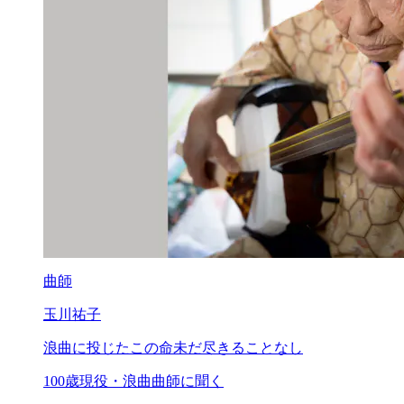
曲師
玉川祐子
浪曲に投じたこの命
未だ尽きることなし
100歳現役・浪曲曲師に聞く