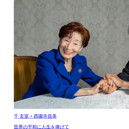
千 玄室 × 西園寺昌美
世界の平和に
人生を捧げて