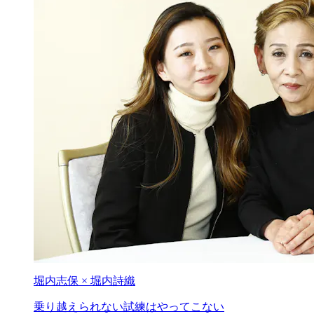
堀内志保 × 堀内詩織
乗り越えられない
試練はやってこない