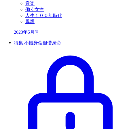
音楽
働く女性
人生１００年時代
母親
2023年5月号
特集 不惜身命但惜身命