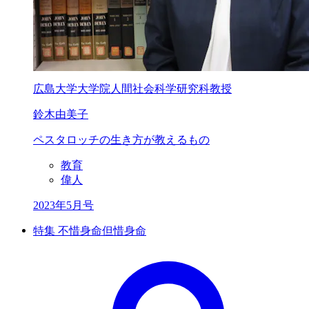
広島大学大学院人間社会科学研究科教授
鈴木由美子
ペスタロッチの
生き方が教えるもの
教育
偉人
2023年5月号
特集 不惜身命但惜身命