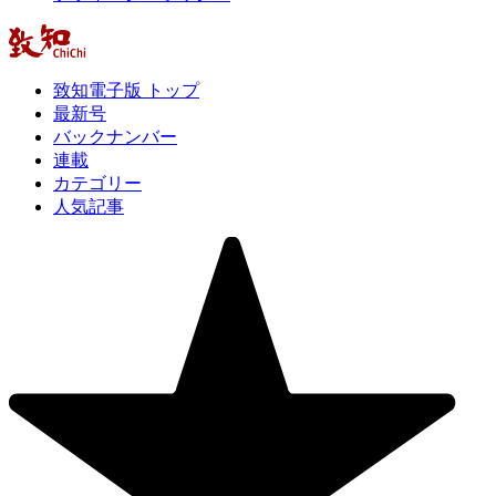
致知電子版 トップ
最新号
バックナンバー
連載
カテゴリー
人気記事