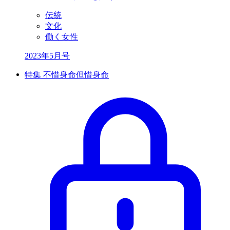
伝統
文化
働く女性
2023年5月号
特集 不惜身命但惜身命