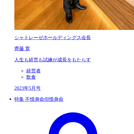
シャトレーゼホールディングス会長
齊藤 寛
人生も経営も
試練が成長をもたらす
経営者
飲食
2023年5月号
特集 不惜身命但惜身命