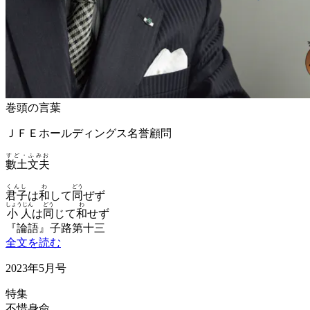
巻頭の言葉
ＪＦＥホールディングス名誉顧問
すど・ふみお
數土文夫
くんし
わ
どう
君子
は
和
して
同
ぜず
しょうじん
どう
わ
小人
は
同
じて
和
せず
『論語』子路第十三
全文を読む
2023年5月号
特集
不惜身命