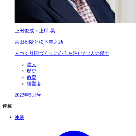
上田俊成 × 上甲 晃
吉田松陰と松下幸之助
人づくり国づくりに心血を注いだ2人の傑士
偉人
歴史
教育
経営者
2023年5月号
連載
連載