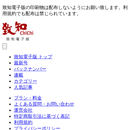
致知電子版の印刷物は配布しないようにお願い致します。利
用規約でも配布は禁じられています。
致知電子版 トップ
最新号
バックナンバー
連載
カテゴリー
人気記事
プラン・料金
よくある質問・お問い合わせ
運営会社
特定商取引法に基づく表記
利用規約
プライバシーポリシー