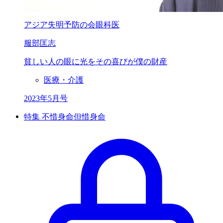
アジア失明予防の会眼科医
服部匡志
貧しい人の眼に光を
その喜びが僕の財産
医療・介護
2023年5月号
特集 不惜身命但惜身命