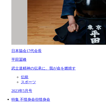
日本協会17代会長
平田冨峰
武士道精神の伝承に、
我が命を燃焼す
伝統
スポーツ
2023年5月号
特集 不惜身命但惜身命