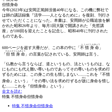
但惜身命
今年(2023年)は安岡正篤師没後40年になる。この機に弊社で
は師の講話録集『活学——人となるために』を復刻、刊行さ
せていただくことになった。本書は、安岡師が公職追放を解
かれた昭和26年より、毎月1回大阪で開講された「先哲講
座」が100回を迎えたことを記念し、昭和40年に刊行された
ものである。
ふ
しゃく
しん
みょう
600ページを超す大冊だが、この本の中に「
不
惜
身
命
」
たんじゃくしんみょう
「
但惜身命
」の言葉が記されている。安岡師は言う。
「仏教から言うならば、道というもの、法というものは、な
にものにも代え難い尊いものであってその尊いものを求め行
ずるためには、この身この生も惜しまない……これを『不惜
ゆえ
身命』という」「その尊い法を求め行ずるが
故
に身命を惜し
む……これを『但惜身命』という」
全文を読む
特集 不惜身命但惜身命
特集 不惜身命但惜身命