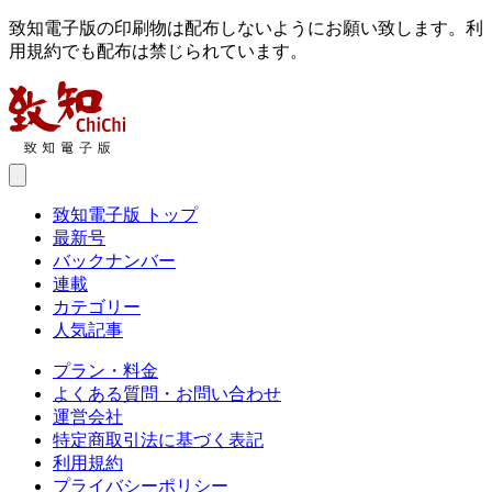
致知電子版の印刷物は配布しないようにお願い致します。利
用規約でも配布は禁じられています。
致知電子版 トップ
最新号
バックナンバー
連載
カテゴリー
人気記事
プラン・料金
よくある質問・お問い合わせ
運営会社
特定商取引法に基づく表記
利用規約
プライバシーポリシー