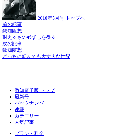
2018年5月号 トップへ
前の記事
致知随想
耐えるもの必ず志を得る
次の記事
致知随想
どっちに転んでも
大丈夫な世界
致知電子版 トップ
最新号
バックナンバー
連載
カテゴリー
人気記事
プラン・料金