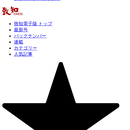
致知電子版 トップ
最新号
バックナンバー
連載
カテゴリー
人気記事