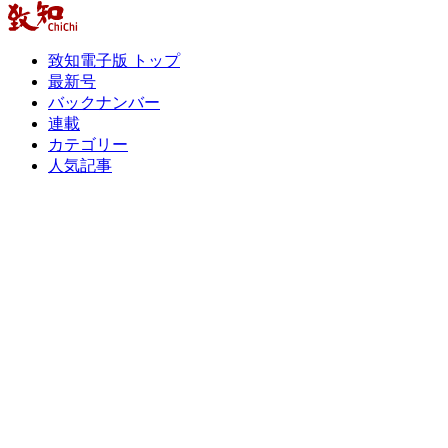
致知電子版 トップ
最新号
バックナンバー
連載
カテゴリー
人気記事