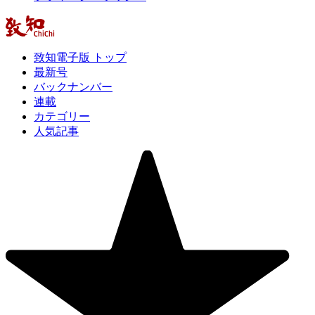
致知電子版 トップ
最新号
バックナンバー
連載
カテゴリー
人気記事