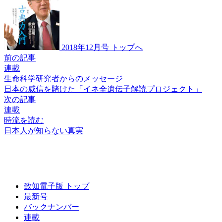
2018年12月号 トップへ
前の記事
連載
生命科学研究者からのメッセージ
日本の威信を賭けた
「イネ全遺伝子解読
プロジェクト」
次の記事
連載
時流を読む
日本人が知らない真実
致知電子版 トップ
最新号
バックナンバー
連載