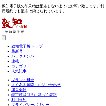
致知電子版の印刷物は配布しないようにお願い致します。利
用規約でも配布は禁じられています。
致知電子版 トップ
最新号
バックナンバー
連載
カテゴリー
人気記事
プラン・料金
よくある質問・お問い合わせ
運営会社
特定商取引法に基づく表記
利用規約
プライバシーポリシー