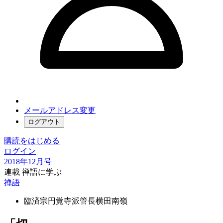
メールアドレス変更
ログアウト
購読をはじめる
ログイン
2018年12月号
連載 禅語に学ぶ
禅語
臨済宗円覚寺派管長
横田南嶺