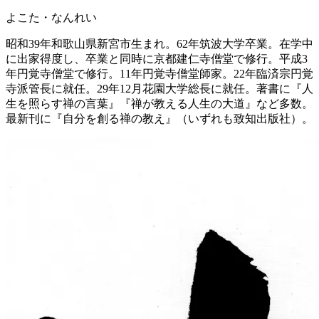
よこた・なんれい
昭和39年和歌山県新宮市生まれ。62年筑波大学卒業。在学中
に出家得度し、卒業と同時に京都建仁寺僧堂で修行。平成3
年円覚寺僧堂で修行。11年円覚寺僧堂師家。22年臨済宗円覚
寺派管長に就任。29年12月花園大学総長に就任。著書に『人
生を照らす禅の言葉』『禅が教える人生の大道』など多数。
最新刊に『自分を創る禅の教え』（いずれも致知出版社）。