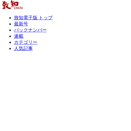
致知電子版 トップ
最新号
バックナンバー
連載
カテゴリー
人気記事