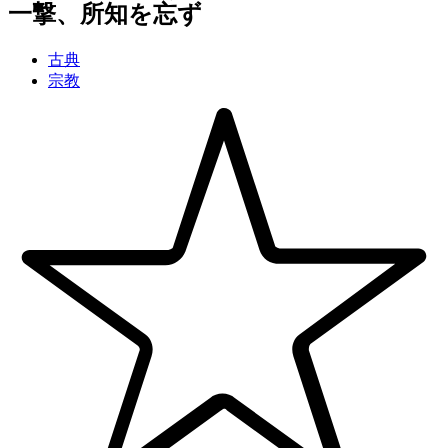
一撃
、
所知
を
忘
ず
古典
宗教