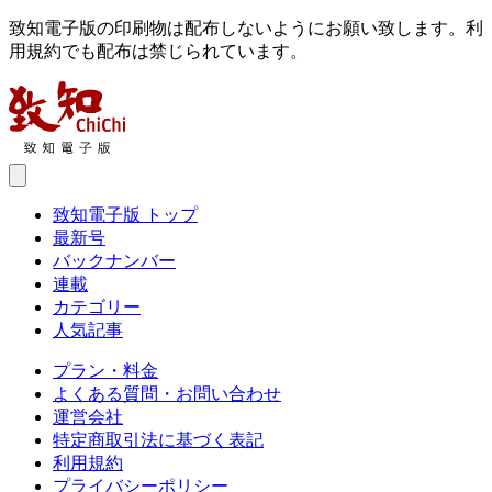
致知電子版の印刷物は配布しないようにお願い致します。利
用規約でも配布は禁じられています。
致知電子版 トップ
最新号
バックナンバー
連載
カテゴリー
人気記事
プラン・料金
よくある質問・お問い合わせ
運営会社
特定商取引法に基づく表記
利用規約
プライバシーポリシー