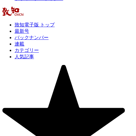
致知電子版 トップ
最新号
バックナンバー
連載
カテゴリー
人気記事