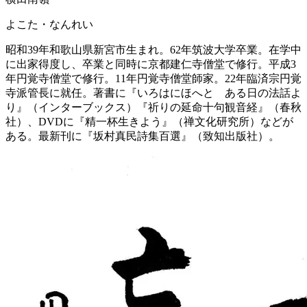
よこた・なんれい
昭和39年和歌山県新宮市生まれ。62年筑波大学卒業。在学中
に出家得度し、卒業と同時に京都建仁寺僧堂で修行。平成3
年円覚寺僧堂で修行。11年円覚寺僧堂師家。22年臨済宗円覚
寺派管長に就任。著書に『いろはにほへと ある日の法話よ
り』（インターブックス）『祈りの延命十句観音経』（春秋
社）、DVDに『精一杯生きよう』（禅文化研究所）などが
ある。最新刊に『坂村真民詩集百選』（致知出版社）。