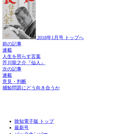
2018年1月号 トップへ
前の記事
連載
人生を照らす言葉
芥川龍之介『仙人』
次の記事
連載
意見・判断
捕鯨問題にどう向き合うか
致知電子版 トップ
最新号
バックナンバー