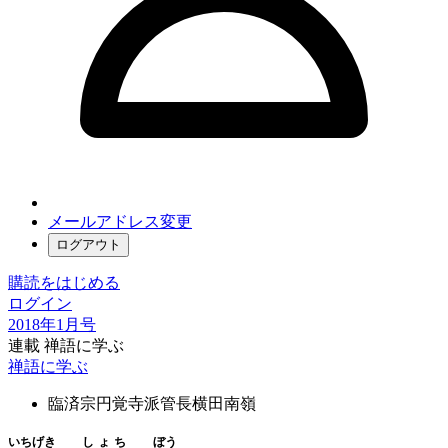
メールアドレス変更
ログアウト
購読をはじめる
ログイン
2018年1月号
連載 禅語に学ぶ
禅語に学ぶ
臨済宗円覚寺派管長
横田南嶺
いちげき
しょち
ぼう