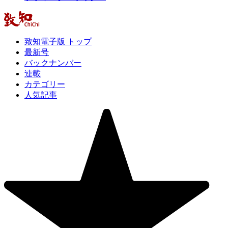
致知電子版 トップ
最新号
バックナンバー
連載
カテゴリー
人気記事