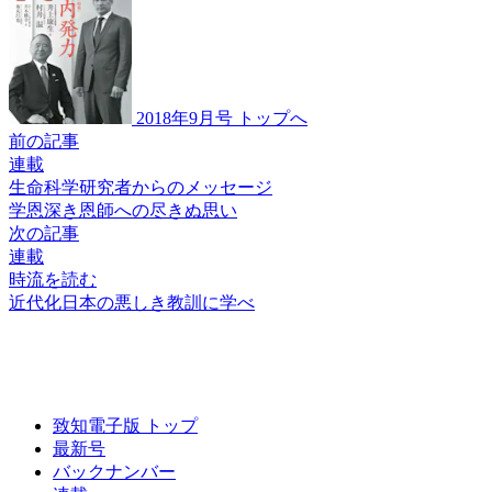
2018年9月号 トップへ
前の記事
連載
生命科学研究者からのメッセージ
学恩深き恩師への
尽きぬ思い
次の記事
連載
時流を読む
近代化日本の
悪しき教訓に学べ
致知電子版 トップ
最新号
バックナンバー