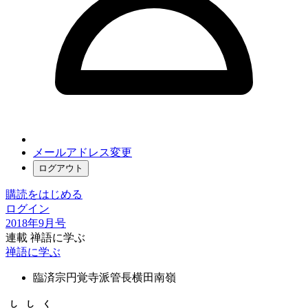
メールアドレス変更
ログアウト
購読をはじめる
ログイン
2018年9月号
連載 禅語に学ぶ
禅語に学ぶ
臨済宗円覚寺派管長
横田南嶺
ししく