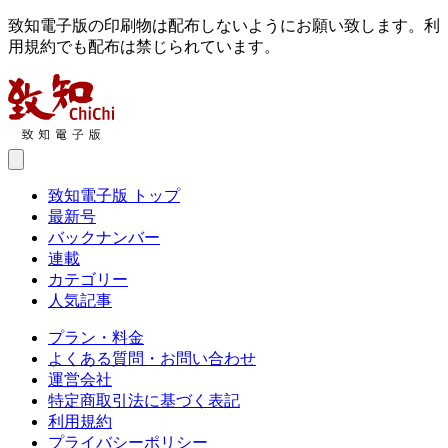
致知電子版の印刷物は配布しないようにお願い致します。利
用規約でも配布は禁じられています。
致知電子版 トップ
最新号
バックナンバー
連載
カテゴリー
人気記事
プラン・料金
よくある質問・お問い合わせ
運営会社
特定商取引法に基づく表記
利用規約
プライバシーポリシー