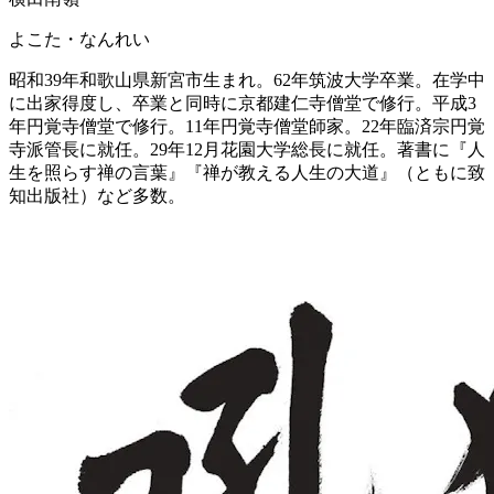
よこた・なんれい
昭和39年和歌山県新宮市生まれ。62年筑波大学卒業。在学中
に出家得度し、卒業と同時に京都建仁寺僧堂で修行。平成3
年円覚寺僧堂で修行。11年円覚寺僧堂師家。22年臨済宗円覚
寺派管長に就任。29年12月花園大学総長に就任。著書に『人
生を照らす禅の言葉』『禅が教える人生の大道』（ともに致
知出版社）など多数。