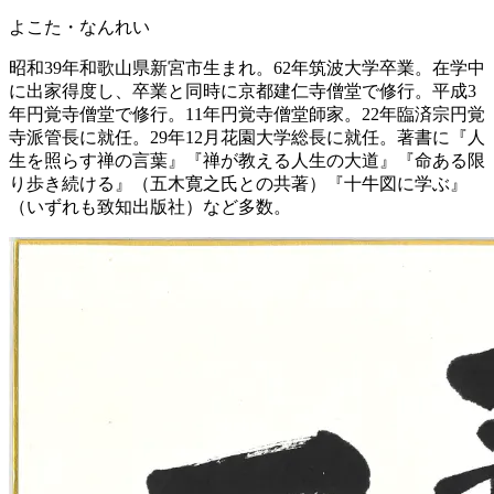
よこた・なんれい
昭和39年和歌山県新宮市生まれ。62年筑波大学卒業。在学中
に出家得度し、卒業と同時に京都建仁寺僧堂で修行。平成3
年円覚寺僧堂で修行。11年円覚寺僧堂師家。22年臨済宗円覚
寺派管長に就任。29年12月花園大学総長に就任。著書に『人
生を照らす禅の言葉』『禅が教える人生の大道』『命ある限
り歩き続ける』（五木寛之氏との共著）『十牛図に学ぶ』
（いずれも致知出版社）など多数。