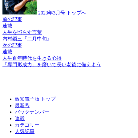
2023年3月号 トップへ
前の記事
連載
人生を照らす言葉
内村鑑三『二月中旬』
次の記事
連載
人生百年時代を生きる心得
「専門形成力」を磨いて
長い老後に備えよう
致知電子版 トップ
最新号
バックナンバー
連載
カテゴリー
人気記事