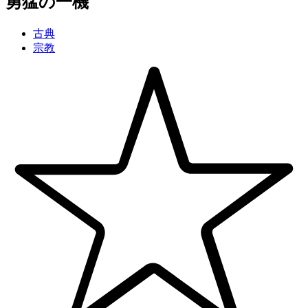
勇猛の一機
古典
宗教