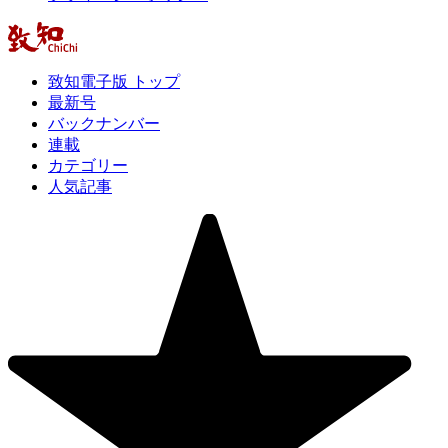
致知電子版 トップ
最新号
バックナンバー
連載
カテゴリー
人気記事