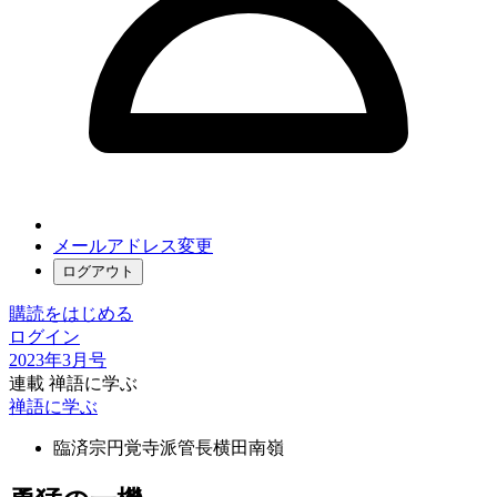
メールアドレス変更
ログアウト
購読をはじめる
ログイン
2023年3月号
連載 禅語に学ぶ
禅語に学ぶ
臨済宗円覚寺派管長
横田南嶺