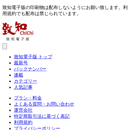
致知電子版の印刷物は配布しないようにお願い致します。利
用規約でも配布は禁じられています。
致知電子版 トップ
最新号
バックナンバー
連載
カテゴリー
人気記事
プラン・料金
よくある質問・お問い合わせ
運営会社
特定商取引法に基づく表記
利用規約
プライバシーポリシー