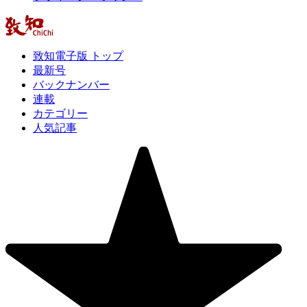
致知電子版 トップ
最新号
バックナンバー
連載
カテゴリー
人気記事