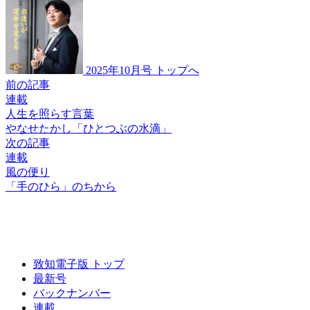
2025年10月号 トップへ
前の記事
連載
人生を照らす言葉
やなせたかし
「ひとつぶの水滴」
次の記事
連載
風の便り
「手のひら」のちから
致知電子版 トップ
最新号
バックナンバー
連載