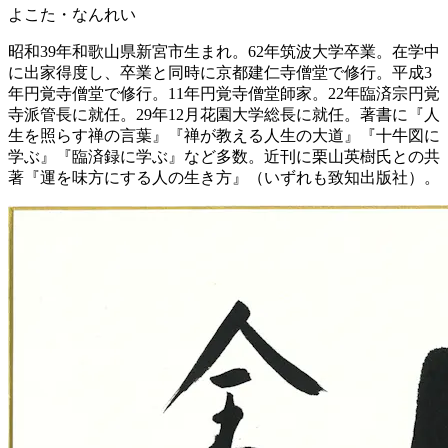
よこた・なんれい
昭和39年和歌山県新宮市生まれ。62年筑波大学卒業。在学中
に出家得度し、卒業と同時に京都建仁寺僧堂で修行。平成3
年円覚寺僧堂で修行。11年円覚寺僧堂師家。22年臨済宗円覚
寺派管長に就任。29年12月花園大学総長に就任。著書に『人
生を照らす禅の言葉』『禅が教える人生の大道』『十牛図に
学ぶ』『臨済録に学ぶ』など多数。近刊に栗山英樹氏との共
著『運を味方にする人の生き方』（いずれも致知出版社）。