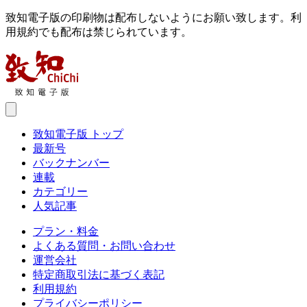
致知電子版の印刷物は配布しないようにお願い致します。利
用規約でも配布は禁じられています。
致知電子版 トップ
最新号
バックナンバー
連載
カテゴリー
人気記事
プラン・料金
よくある質問・お問い合わせ
運営会社
特定商取引法に基づく表記
利用規約
プライバシーポリシー