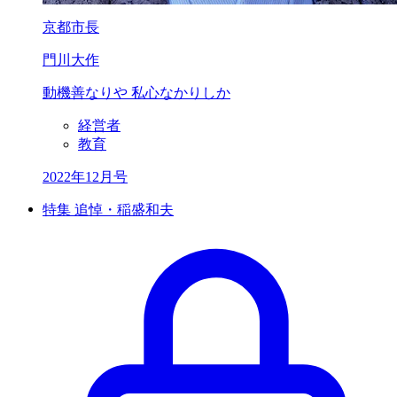
京都市長
門川大作
動機善なりや
私心なかりしか
経営者
教育
2022年12月号
特集 追悼・稲盛和夫