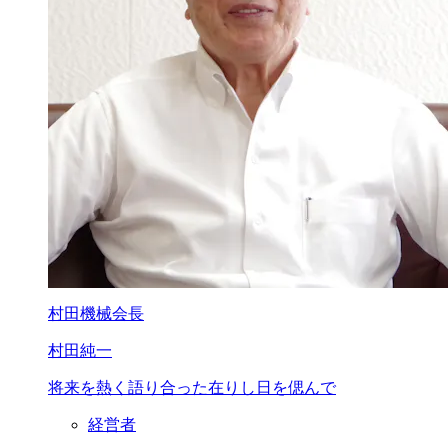
村田機械会長
村田純一
将来を熱く語り合った
在りし日を偲んで
経営者