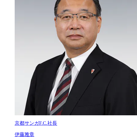
京都サンガF.C.社長
伊藤雅章