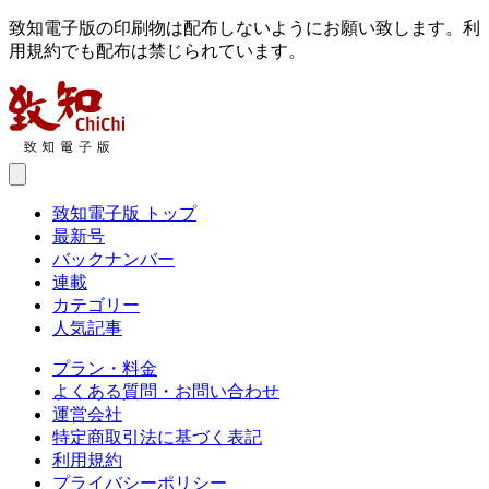
致知電子版の印刷物は配布しないようにお願い致します。利
用規約でも配布は禁じられています。
致知電子版 トップ
最新号
バックナンバー
連載
カテゴリー
人気記事
プラン・料金
よくある質問・お問い合わせ
運営会社
特定商取引法に基づく表記
利用規約
プライバシーポリシー