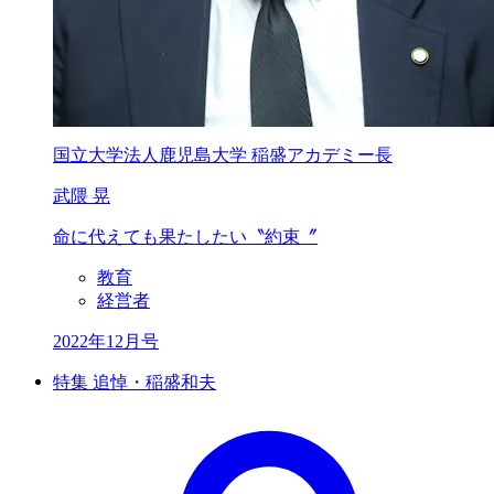
国立大学法人鹿児島大学 稲盛アカデミー長
武隈 晃
命に代えても
果たしたい〝約束〞
教育
経営者
2022年12月号
特集 追悼・稲盛和夫