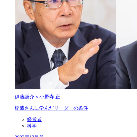
伊藤謙介 × 小野寺 正
稲盛さんに学んだ
リーダーの条件
経営者
科学