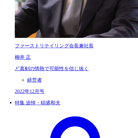
ファーストリテイリング会長兼社長
柳井 正
ど真剣の情熱で
可能性を信じ抜く
経営者
2022年12月号
特集 追悼・稲盛和夫