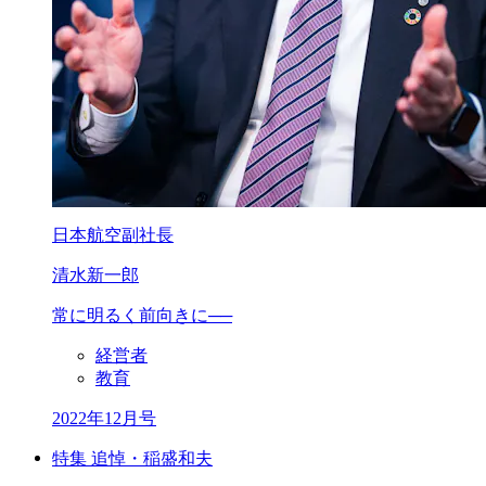
日本航空副社長
清水新一郎
常に明るく前向きに──
経営者
教育
2022年12月号
特集 追悼・稲盛和夫