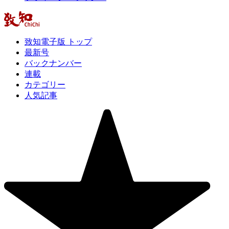
致知電子版 トップ
最新号
バックナンバー
連載
カテゴリー
人気記事