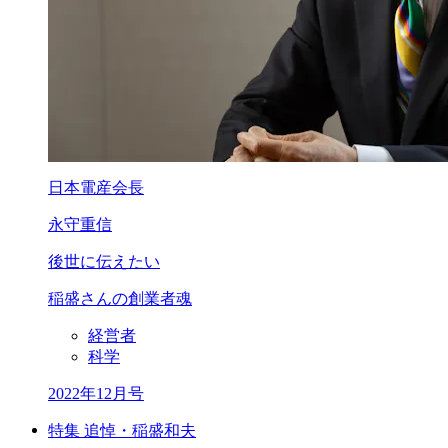
日本電産会長
永守重信
後世に伝えたい
稲盛さんの創業者魂
経営者
科学
2022年12月号
特集 追悼・稲盛和夫