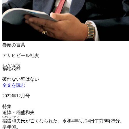
巻頭の言葉
アサヒビール社友
ふくち・しげお
福地茂雄
破れない壁はない
全文を読む
2022年12月号
特集
追悼・稲盛和夫
いな
もり
かず
お
稲
盛
和
夫
氏が亡くなられた。令和4年8月24日午前8時25分。
享年90。