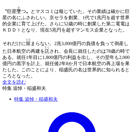
お
〝巨星
墜
つ〟とマスコミは報じていた。その業績は確かに巨
星の名にふさわしい。京セラを創業、1代で1兆円を超す世界
的企業に育て上げた。さらに52歳の時に創業した第二電電は
ＫＤＤＩとなり、現在5兆円を超すマンモス企業となった。
とど
それだけに
留
まらない。2兆3,000億円の負債を負って倒産し
たく
た日本航空の再建を
託
され、会長に就任したのは78歳の時で
ある。就任1年目に1,800億円の利益を出し、その翌年も2,000
億円の黒字を計上、就任後2年8か月で日本航空の再上場を果
たした。このことにより、稲盛氏の名は世界的に知られると
ころとなった。
全文を読む
特集 追悼・稲盛和夫
特集 追悼・稲盛和夫