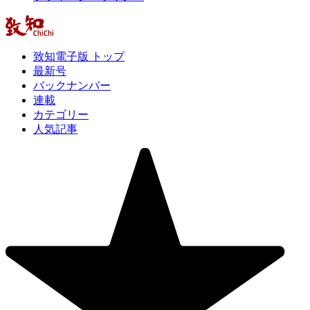
致知電子版 トップ
最新号
バックナンバー
連載
カテゴリー
人気記事