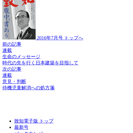
2016年7月号 トップへ
前の記事
連載
生命のメッセージ
時代の先を行く
日本建築を目指して
次の記事
連載
意見・判断
待機児童
解消への処方箋
致知電子版 トップ
最新号