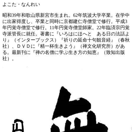
よこた・なんれい
昭和39年和歌山県新宮市生まれ。62年筑波大学卒業。在学中
に出家得度し、卒業と同時に京都建仁寺僧堂で修行。平成3
年円覚寺僧堂で修行。11年円覚寺僧堂師家。22年臨済宗円覚
寺派管長に就任。著書に『いろはにほへと ある日の法話よ
り』（インターブックス）『祈りの延命十句観音経』（春秋
社）、ＤＶＤに『精一杯生きよう』（禅文化研究所）があ
る。最新刊に『禅の名僧に学ぶ生き方の知恵』（致知出版
社）。