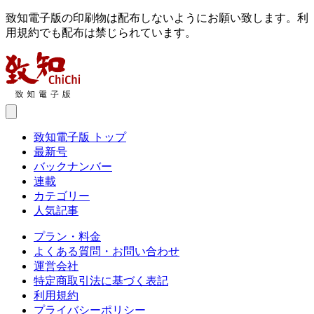
致知電子版の印刷物は配布しないようにお願い致します。利
用規約でも配布は禁じられています。
致知電子版 トップ
最新号
バックナンバー
連載
カテゴリー
人気記事
プラン・料金
よくある質問・お問い合わせ
運営会社
特定商取引法に基づく表記
利用規約
プライバシーポリシー